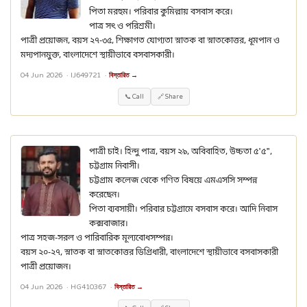
পিতা মরহুম। পরিবার কুমিল্লায় বসবাস করে।
পাত্র সৎ ও পরিশ্রমী।
পাত্রী প্রয়োজন, বয়স ২৭-৩৫, শিক্ষাগত যোগ্যতা স্নাতক বা স্নাতকোত্তর, ধূমপান ও
মদ্যপানমুক্ত, বাংলাদেশে স্থায়ীভাবে বসবাসকারী।
04 Jun 2026 ·
IJ649721
·
বিস্তারিত →
📞 Call
🔗 Share
পাত্রী চাই। হিন্দু পাত্র, বয়স ২৯, অবিবাহিত, উচ্চতা ৫'৫",
চট্টগ্রাম নিবাসী।
চট্টগ্রাম কলেজ থেকে গণিত বিষয়ে এমএসসি সম্পন্ন
করেছেন।
পিতা ব্যবসায়ী। পরিবার চট্টগ্রামে বসবাস করে। আদি নিবাস
কক্সবাজার।
পাত্র সহজ-সরল ও পারিবারিক মূল্যবোধসম্পন্ন।
বয়স ২০-২৭, স্নাতক বা স্নাতকোত্তর ডিগ্রিধারী, বাংলাদেশে স্থায়ীভাবে বসবাসকারী
পাত্রী প্রয়োজন।
04 Jun 2026 ·
HG410367
·
বিস্তারিত →