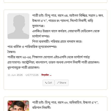
পাত্রী চাই। হিন্দু পাত্র, বয়স ৩৪, আইনত বিচ্ছিন্ন, সন্তান ১ জন,
উচ্চতা ৫'৭", গায়ের রং শ্যামলা, সিলেট নিবাসী, বাড়ি
সুনামগঞ্জ।
এনজিও উন্নয়ন খাতে কর্মরত, নোয়াখালী মেডিকেল থেকে
মাস্টার্স সম্পন্ন।
পিতা ব্যবসায়ী। পরিবার গ্রামে বসবাস করে।
পাত্র ধার্মিক ও পারিবারিক মূল্যবোধসম্পন্ন।
বৈষ্ণব।
পাত্রীর বয়স ২৫–৩৫, শিক্ষাগত যোগ্যতা এইচএসসি থেকে মাস্টার্স পর্যন্ত
গ্রহণযোগ্য। অস্ট্রেলিয়া, বাংলাদেশ, ভারত অথবা নেপাল নিবাসী পাত্রী প্রয়োজন।
ধূমপানমুক্ত পাত্রী প্রয়োজন।
11 Jun 2026 ·
UG771326
·
বিস্তারিত →
📞 Call
🔗 Share
পাত্রী চাই। হিন্দু পাত্র, বয়স ৩০, অবিবাহিত, উচ্চতা ৫'৭",
বরিশাল নিবাসী।