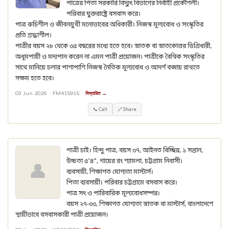
পাত্রের পিতা সরকারি বিদ্যুৎ বিভাগের নির্বাহী প্রকৌশলী।
পরিবার যুক্তরাষ্ট্রে বসবাস করে।
পাত্র রুচিশীল ও জীবনমুখী মনোভাবের অধিকারী। নিজস্ব মূল্যবোধ ও সংস্কৃতির
প্রতি শ্রদ্ধাশীল।
পাত্রীর বয়স ২৮ থেকে ৩৫ বছরের মধ্যে হতে হবে। স্নাতক বা স্নাতকোত্তর ডিগ্রিধারী,
অধূমপায়ী ও মদ্যপান করেন না এমন পাত্রী প্রয়োজন। পাত্রীকে বৈশ্বিক সংস্কৃতির
সাথে মানিয়ে চলার পাশাপাশি নিজস্ব নৈতিক মূল্যবোধ ও আদর্শ বজায় রাখতে
সক্ষম হতে হবে।
03 Jun 2026 ·
FM415915
·
বিস্তারিত →
📞 Call
🔗 Share
পাত্রী চাই। হিন্দু পাত্র, বয়স ৩৭, আইনত বিচ্ছিন্ন, ১ সন্তান,
উচ্চতা ৫'৪", গায়ের রং শ্যামলা, চট্টগ্রাম নিবাসী।
👤
ব্যবসায়ী, শিক্ষাগত যোগ্যতা মাস্টার্স।
পিতা ব্যবসায়ী। পরিবার চট্টগ্রামে বসবাস করে।
পাত্র সৎ ও পারিবারিক মূল্যবোধসম্পন্ন।
বয়স ২৭-৩৩, শিক্ষাগত যোগ্যতা স্নাতক বা মাস্টার্স, বাংলাদেশে
স্থায়ীভাবে বসবাসকারী পাত্রী প্রয়োজন।