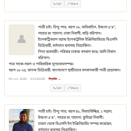
📞 Call
🔗 Share
পাত্রী চাই। হিন্দু পাত্র, বয়স ২৮, অবিবাহিত, উচ্চতা ৫'৪",
গায়ের রং শ্যামলা, ঢাকা নিবাসী, বাড়ি বরিশাল।
👤
ইলেকট্রিক্যাল অ্যান্ড ইলেকট্রনিক ইঞ্জিনিয়ারিংয়ে বিএসসি
ডিগ্রিধারী, বর্তমানে ব্যবসায় নিয়োজিত।
পিতা ব্যবসায়ী। পরিবার ঢাকায় বসবাস করে, আদি নিবাস
বরিশাল।
পাত্র সহজ-সরল ও পারিবারিক মূল্যবোধসম্পন্ন।
বয়স ১৮-২৫, স্নাতক ডিগ্রিধারী, বাংলাদেশে স্থায়ীভাবে বসবাসকারী পাত্রী প্রয়োজন।
04 Jun 2026 ·
GV320229
·
বিস্তারিত →
📞 Call
🔗 Share
পাত্রী চাই। হিন্দু পাত্র, বয়স ৪১, বিবাহবিচ্ছিন্ন, ১ সন্তান,
উচ্চতা ৫'৪", গায়ের রং শ্যামলা, কুমিল্লা নিবাসী।
ভারত থেকে বিএসসি ইন ইঞ্জিনিয়ারিং সম্পন্ন করেছেন,
বর্তমানে ব্যবসায় নিয়োজিত।