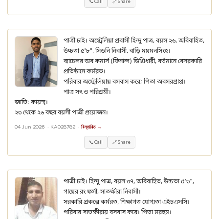
📞 Call
🔗 Share
পাত্রী চাই। অস্ট্রেলিয়া প্রবাসী হিন্দু পাত্র, বয়স ২৬, অবিবাহিত,
উচ্চতা ৫'৮", সিডনি নিবাসী, বাড়ি ময়মনসিংহ।
ব্যাচেলর অব কমার্স (ফিনান্স) ডিগ্রিধারী, বর্তমানে বেসরকারি
প্রতিষ্ঠানে কর্মরত।
পরিবার অস্ট্রেলিয়ায় বসবাস করে; পিতা অবসরপ্রাপ্ত।
পাত্র সৎ ও পরিশ্রমী।
জাতি: কায়স্থ।
২৩ থেকে ২৬ বছর বয়সী পাত্রী প্রয়োজন।
04 Jun 2026 ·
KA028782
·
বিস্তারিত →
📞 Call
🔗 Share
পাত্রী চাই। হিন্দু পাত্র, বয়স ৩৭, অবিবাহিত, উচ্চতা ৫'৩",
গায়ের রং ফর্সা, সাতক্ষীরা নিবাসী।
সরকারি প্রকল্পে কর্মরত, শিক্ষাগত যোগ্যতা এইচএসসি।
পরিবার সাতক্ষীরায় বসবাস করে। পিতা মরহুম।