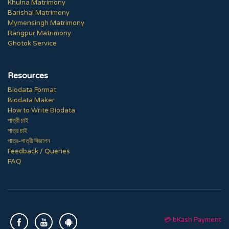
Khulna Matrimony
Barishal Matrimony
Mymensingh Matrimony
Rangpur Matrimony
Ghotok Service
Resources
Biodata Format
Biodata Maker
How to Write Biodata
পাত্রী চাই
পাত্র চাই
পাত্র-পাত্রী বিজ্ঞাপন
Feedback / Queries
FAQ
💳 bKash Payment