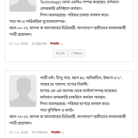
Technology) থেকে এমবিএ সম্পন্ন করেছেন, বর্তমানে
বেসরকারি প্রতিষ্ঠানে কর্মরত।
পিতা অবসরপ্রাপ্ত। পরিবার ঢাকায় বসবাস করে।
পাত্র সৎ ও পারিবারিক মূল্যবোধসম্পন্ন।
বয়স ২০–২৭, স্নাতক বা স্নাতকোত্তর ডিগ্রিধারী, বাংলাদেশে স্থায়ীভাবে বসবাসকারী
পাত্রী প্রয়োজন।
01 Jun 2026 ·
ZL088296
·
বিস্তারিত →
📞 Call
🔗 Share
পাত্রী চাই। হিন্দু পাত্র, বয়স ৪৩, অবিবাহিত, উচ্চতা ৫'৬",
গায়ের রং শ্যামলা, যশোর নিবাসী।
যশোর এম এম কলেজ থেকে মাস্টার্স সম্পন্ন করেছেন,
বর্তমানে বেসরকারি চাকরিতে কর্মরত আছেন।
পিতা অবসরপ্রাপ্ত। পরিবার যশোরে বসবাস করে।
পাত্র সুশিক্ষিত ও কর্মঠ।
বয়স ২৭–৩৭, স্নাতক বা স্নাতকোত্তর ডিগ্রিধারী, বাংলাদেশে স্থায়ীভাবে বসবাসকারী
পাত্রী প্রয়োজন।
01 Jun 2026 ·
RP186050
·
বিস্তারিত →