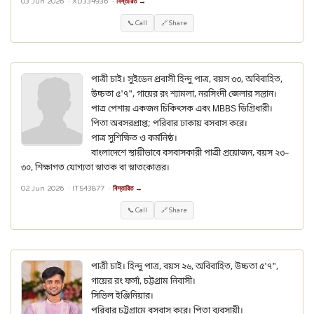
03 Jun 2026 ·
XD334936
·
বিস্তারিত →
📞 Call
🔗 Share
পাত্রী চাই। সুইডেন প্রবাসী হিন্দু পাত্র, বয়স ৩৩, অবিবাহিত,
উচ্চতা ৫'৭", গায়ের রং শ্যামলা, নরসিংদী জেলার সন্তান।
পাত্র পেশায় একজন চিকিৎসক এবং MBBS ডিগ্রিধারী।
পিতা অবসরপ্রাপ্ত; পরিবার ঢাকায় বসবাস করে।
পাত্র সুশিক্ষিত ও কর্মনিষ্ঠ।
বাংলাদেশে স্থায়ীভাবে বসবাসকারী পাত্রী প্রয়োজন, বয়স ২৩–
৩০, শিক্ষাগত যোগ্যতা স্নাতক বা স্নাতকোত্তর।
02 Jun 2026 ·
IT543877
·
বিস্তারিত →
📞 Call
🔗 Share
পাত্রী চাই। হিন্দু পাত্র, বয়স ২৬, অবিবাহিত, উচ্চতা ৫'৭",
গায়ের রং ফর্সা, চট্টগ্রাম নিবাসী।
সিভিল ইঞ্জিনিয়ার।
পরিবার চট্টগ্রামে বসবাস করে। পিতা ব্যবসায়ী।