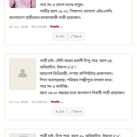
পাত্র সৎ ও ভালো মনের মানুষ।
পাত্রীর বয়স ১৮-২০, শিক্ষাগত যোগ্যতা এইচএসসি,
বাংলাদেশে স্থায়ীভাবে বসবাসকারী পাত্রী প্রয়োজন।
02 Jun 2026 ·
BF215309
·
বিস্তারিত →
📞 Call
🔗 Share
পাত্রী চাই। সৌদি আরব প্রবাসী হিন্দু পাত্র, বয়স ৩৪,
অবিবাহিত, উচ্চতা ৫'৫"।
👤
ব্যাচেলর্স ডিগ্রিধারী, পেশায় কম্পিউটার প্রফেশনাল।
পিতা অবসরপ্রাপ্ত। পরিবার লক্ষ্মীপুরে বসবাস করে।
পাত্র সৎ ও কর্মনিষ্ঠ।
বয়স ২৪-৩০ বছরের মধ্যে বাংলাদেশ নিবাসী পাত্রী প্রয়োজন।
02 Jun 2026 ·
RX128722
·
বিস্তারিত →
📞 Call
🔗 Share
পাত্রী চাই। হিন্দু পাত্র, বয়স ২৬, অবিবাহিত, উচ্চতা ৫'৬",