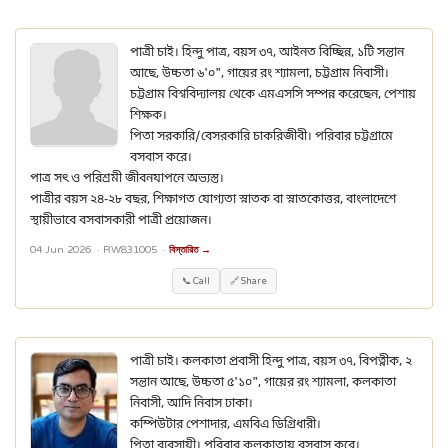
পাত্রী চাই। হিন্দু পাত্র, বয়স ৩৭, আইনত বিচ্ছিন্ন, ১টি সন্তান
আছে, উচ্চতা ৬'০", গায়ের রং শ্যামলা, চট্টগ্রাম নিবাসী।
চট্টগ্রাম বিশ্ববিদ্যালয় থেকে এমএসসি সম্পন্ন করেছেন, পেশায়
শিক্ষক।
পিতা সরকারি/বেসরকারি চাকরিজীবী। পরিবার চট্টগ্রামে
বসবাস করে।
পাত্র সৎ ও পরিশ্রমী জীবনযাপনে অভ্যস্ত।
পাত্রীর বয়স ২৪-২৮ বছর, শিক্ষাগত যোগ্যতা স্নাতক বা স্নাতকোত্তর, বাংলাদেশে
স্থায়ীভাবে বসবাসকারী পাত্রী প্রয়োজন।
04 Jun 2026 ·
RW831005
·
বিস্তারিত →
📞 Call
🔗 Share
পাত্রী চাই। কলকাতা প্রবাসী হিন্দু পাত্র, বয়স ৩৭, বিপত্নীক, ২
সন্তান আছে, উচ্চতা ৫'১০", গায়ের রং শ্যামলা, কলকাতা
নিবাসী, আদি নিবাস ঢাকা।
কম্পিউটার পেশাদার, এমবিএ ডিগ্রিধারী।
পিতা ব্যবসায়ী। পরিবার কলকাতায় বসবাস করে।