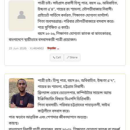
পাত্রী চাই। সাইপ্রাস প্রবাসী হিন্দু পাত্র, বয়স ২৮, অবিবাহিত,
উচ্চতা ৫'৪", গায়ের রং শ্যামলা, মৌলভীবাজার নিবাসী।
👤
প্রাইভেট সার্ভিসে কর্মরত, শিক্ষাগত যোগ্যতা মাস্টার্স।
পিতা অবসরপ্রাপ্ত। পরিবার মৌলভীবাজারে বসবাস করে।
পাত্র সুশিক্ষিত ও কর্মঠ।
বয়স ২০-২৬, শিক্ষাগত যোগ্যতা স্নাতক বা স্নাতকোত্তর,
বাংলাদেশে স্থায়ীভাবে বসবাসকারী পাত্রী প্রয়োজন।
23 Jun 2026 ·
XJ464663
·
বিস্তারিত →
📞 Call
🔗 Share
পাত্রী চাই। হিন্দু পাত্র, বয়স ৪০, অবিবাহিত, উচ্চতা ৫'৭",
গায়ের রং শ্যামলা, চট্টগ্রাম নিবাসী।
ফ্রিল্যান্স ওয়েব ডেভেলপার, কম্পিউটার সায়েন্স অ্যান্ড
ইঞ্জিনিয়ারিং বিষয়ে বিএসসি ডিগ্রিধারী।
পিতা ব্যবসায়ী। পরিবার চট্টগ্রামের পাহাড়তলী, সাউথ
কাট্টলীতে বসবাস করে।
পাত্র স্বভাবে আন্তরিক এবং পেশাদার জীবনযাপনে অভ্যস্ত।
কায়স্থ।
বাংলাদেশ নিবাসী পাত্রী প্রয়োজন, বয়স ২৩-৩১, শিক্ষাগত যোগ্যতা স্নাতক বা তদূর্ধ্ব