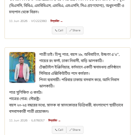
(বিএসসি, বিবিএ, এমবিবিএস, এমবিএ, এমএসসি, সিএ গ্রহণযোগ্য), অধূমপায়ী ও
মদ্যপান থেকে বিরত।
11 Jun 2026 ·
VO222380
·
বিস্তারিত →
📞 Call
🔗 Share
পাত্রী চাই। হিন্দু পাত্র, বয়স ২৮, অবিবাহিত, উচ্চতা ৫'৩",
গায়ের রং ফর্সা, ঢাকা নিবাসী, বাড়ি ঝালকাঠি।
টেক্সটাইল ইঞ্জিনিয়ার, বর্তমানে একটি স্বনামধন্য প্রতিষ্ঠানে
সিনিয়র এক্সিকিউটিভ পদে কর্মরত।
পিতা ব্যবসায়ী। পরিবার ঢাকায় বসবাস করে, আদি নিবাস
ঝালকাঠি।
পাত্র সুশিক্ষিত ও কর্মঠ।
পাত্রের গোত্র: সৌরাষ্ট্র।
বয়স ২০-২৫ বছরের মধ্যে, স্নাতক বা স্নাতকোত্তর ডিগ্রিধারী, বাংলাদেশে স্থায়ীভাবে
বসবাসকারী পাত্রী প্রয়োজন।
11 Jun 2026 ·
IL678057
·
বিস্তারিত →
📞 Call
🔗 Share