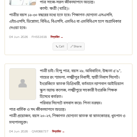
পাত্র সহজ-সরল জীবনযাপনে অভ্যস্ত।
কাস্ট: ক্ষত্রী (খাত্রি)।
পাত্রীর বয়স ১৮-৩০ বছরের মধ্যে হতে হবে। শিক্ষাগত যোগ্যতা এসএসসি,
এইচএসসি, ডিপ্লোমা, বিবিএ, বিএসসি, এমবিএ বা এমবিবিএস হলে অগ্রাধিকার
দেওয়া হবে।
04 Jun 2026 ·
FH551618
·
বিস্তারিত →
📞 Call
🔗 Share
পাত্রী চাই। হিন্দু পাত্র, বয়স ২৮, অবিবাহিত, উচ্চতা ৫'৬",
গায়ের রং শ্যামলা, লক্ষ্মীপুর নিবাসী, স্থায়ী নিবাস সিলেট।
👤
ইংরেজিতে স্নাতক ডিগ্রিধারী, বর্তমানে ন্যাশনাল আইডিয়াল
স্কুল অ্যান্ড কলেজ, লক্ষ্মীপুরে সহকারী ইংরেজি শিক্ষক
হিসেবে কর্মরত।
পরিবার সিলেটে বসবাস করে। পিতা মরহুম।
পাত্র ধার্মিক ও সৎ জীবনযাপনে অভ্যস্ত।
পাত্রী প্রয়োজন, বয়স ২০–২৭, শিক্ষাগত যোগ্যতা স্নাতক বা স্নাতকোত্তর, ধূমপান ও
মদ্যপানমুক্ত।
04 Jun 2026 ·
QM088737
·
বিস্তারিত →