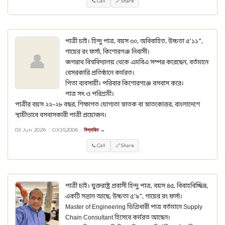
📞 Call
🔗 Share
পাত্রী চাই। হিন্দু পাত্র, বয়স ৩০, অবিবাহিত, উচ্চতা ৫'১১",
গায়ের রং ফর্সা, কিশোরগঞ্জ নিবাসী।
👤
জগন্নাথ বিশ্ববিদ্যালয় থেকে এমবিএ সম্পন্ন করেছেন, বর্তমানে
বেসরকারি প্রতিষ্ঠানে কর্মরত।
পিতা ব্যবসায়ী। পরিবার কিশোরগঞ্জে বসবাস করে।
পাত্র সৎ ও পরিশ্রমী।
পাত্রীর বয়স ২২–২৮ বছর, শিক্ষাগত যোগ্যতা স্নাতক বা স্নাতকোত্তর, বাংলাদেশে
স্থায়ীভাবে বসবাসকারী পাত্রী প্রয়োজন।
03 Jun 2026 ·
OX352006
·
বিস্তারিত →
📞 Call
🔗 Share
পাত্রী চাই। যুক্তরাষ্ট্র প্রবাসী হিন্দু পাত্র, বয়স ৪৫, বিবাহবিচ্ছিন্ন,
একটি সন্তান আছে, উচ্চতা ৫'৯", গায়ের রং ফর্সা।
Master of Engineering ডিগ্রিধারী পাত্র বর্তমানে Supply
Chain Consultant হিসেবে কর্মরত আছেন।