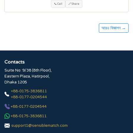
📞 Call
🔗 Share
আরও বিজ্ঞাপন →
Contacts
Suite No: 9/38 (8th Floor),
Eastern Plaza, Hatirpool,
Dhaka 1205
+88-0175-3836811
+88-0177-0204544
+88-0177-0204544
+88-0175-3836811
support1@sensiblematch.com