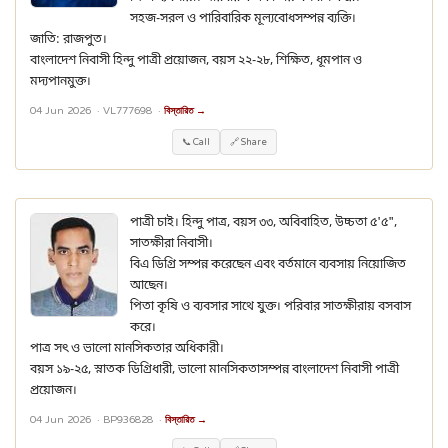
সহজ-সরল ও পারিবারিক মূল্যবোধসম্পন্ন ব্যক্তি।
জাতি: রাজপুত।
বাংলাদেশ নিবাসী হিন্দু পাত্রী প্রয়োজন, বয়স ২২-২৮, শিক্ষিত, ধূমপান ও
মদ্যপানমুক্ত।
04 Jun 2026 ·
VL777698
·
বিস্তারিত →
📞 Call
🔗 Share
পাত্রী চাই। হিন্দু পাত্র, বয়স ৩৩, অবিবাহিত, উচ্চতা ৫'৫",
সাতক্ষীরা নিবাসী।
বিএ ডিগ্রি সম্পন্ন করেছেন এবং বর্তমানে ব্যবসায় নিয়োজিত
আছেন।
পিতা কৃষি ও ব্যবসার সাথে যুক্ত। পরিবার সাতক্ষীরায় বসবাস
করে।
পাত্র সৎ ও ভালো মানসিকতার অধিকারী।
বয়স ১৯-২৫, স্নাতক ডিগ্রিধারী, ভালো মানসিকতাসম্পন্ন বাংলাদেশ নিবাসী পাত্রী
প্রয়োজন।
04 Jun 2026 ·
BP936828
·
বিস্তারিত →