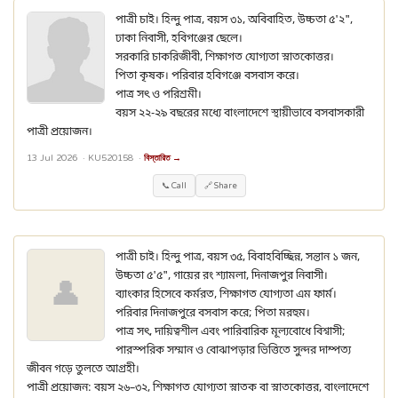
পাত্রী চাই। হিন্দু পাত্র, বয়স ৩১, অবিবাহিত, উচ্চতা ৫'২",
ঢাকা নিবাসী, হবিগঞ্জের ছেলে।
সরকারি চাকরিজীবী, শিক্ষাগত যোগ্যতা স্নাতকোত্তর।
পিতা কৃষক। পরিবার হবিগঞ্জে বসবাস করে।
পাত্র সৎ ও পরিশ্রমী।
বয়স ২২-২৯ বছরের মধ্যে বাংলাদেশে স্থায়ীভাবে বসবাসকারী
পাত্রী প্রয়োজন।
13 Jul 2026 ·
KU520158
·
বিস্তারিত →
📞 Call
🔗 Share
পাত্রী চাই। হিন্দু পাত্র, বয়স ৩৫, বিবাহবিচ্ছিন্ন, সন্তান ১ জন,
উচ্চতা ৫'৫", গায়ের রং শ্যামলা, দিনাজপুর নিবাসী।
👤
ব্যাংকার হিসেবে কর্মরত, শিক্ষাগত যোগ্যতা এম ফার্ম।
পরিবার দিনাজপুরে বসবাস করে; পিতা মরহুম।
পাত্র সৎ, দায়িত্বশীল এবং পারিবারিক মূল্যবোধে বিশ্বাসী;
পারস্পরিক সম্মান ও বোঝাপড়ার ভিত্তিতে সুন্দর দাম্পত্য
জীবন গড়ে তুলতে আগ্রহী।
পাত্রী প্রয়োজন: বয়স ২৬–৩২, শিক্ষাগত যোগ্যতা স্নাতক বা স্নাতকোত্তর, বাংলাদেশে