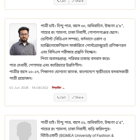
📞 Call
🔗 Share
পাত্রী চাই। হিন্দু পাত্র, বয়স ৩০, অবিবাহিত, উচ্চতা ৫'৮",
গায়ের রং শ্যামলা, ঢাকা নিবাসী, গোপালগঞ্জের ছেলে।
ডেন্টিস্ট (বিডিএস সম্পন্ন), বর্তমানে ওরাল ও
ম্যাক্সিলোফেশিয়াল সার্জারিতে পোস্টগ্র্যাজুয়েট প্রশিক্ষণরত
এবং বিসিএস পরীক্ষার প্রস্তুতি নিচ্ছেন।
পিতা অবসরপ্রাপ্ত; পরিবার ঢাকায় বসবাস করে।
পাত্র মেধাবী, পেশাদার এবং ক্যারিয়ারে উন্নতিশীল।
পাত্রীর বয়স ২০–২৭, শিক্ষাগত যোগ্যতা স্নাতক, বাংলাদেশে স্থায়ীভাবে বসবাসকারী
পাত্রী প্রয়োজন।
01 Jun 2026 ·
MJ181302
·
বিস্তারিত →
📞 Call
🔗 Share
পাত্রী চাই। হিন্দু পাত্র, বয়স ৩১, অবিবাহিত, উচ্চতা ৫'৫",
গায়ের রং শ্যামলা, ঢাকা নিবাসী, বাড়ি ফরিদপুর।
বিইউএফটি (BGMEA University of Fashion &