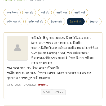
সকল বিজ্ঞাপন
পাত্র চাই
পাত্রী চাই
প্রবাসী পাত্র
প্রবাসী পাত্রী
মুসলিম পাত্র চাই
মুসলিম পাত্রী চাই
হিন্দু পাত্র চাই
হিন্দু পাত্রী চাই
Search
পাত্রী চাই। হিন্দু পাত্র, বয়স ৩৯, বিবাহবিচ্ছিন্ন, ২ সন্তান,
উচ্চতা ৫'৮", গায়ের রং শ্যামলা, ঢাকা নিবাসী।
👤
পাত্র CA ডিগ্রিধারী এবং বর্তমানে একটি বেসরকারি প্রতিষ্ঠানে
AGM (Audit, Costing & VAT) পদে কর্মরত আছেন।
পিতা প্রয়াত, জীবদ্দশায় সরকারি শিক্ষক ছিলেন; পরিবার
ঢাকায় বসবাস করে।
পাত্র সহজ-সরল, সৎ, বিশ্বস্ত এবং সংগীতপ্রেমী।
পাত্রীর বয়স ২২–৩৬ বছর, শিক্ষাগত যোগ্যতা স্নাতক বা স্নাতকোত্তর হতে হবে।
ধূমপান ও মদ্যপানমুক্ত পাত্রী প্রয়োজন।
13 Jul 2026 ·
UY306202
·
বিস্তারিত →
📞 Call
🔗 Share