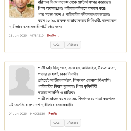
বরিশাল বিএম কলেজ থেকে মাস্টার্স সম্পন্ন করেছেন।
পিতা অবসরপ্রাপ্ত। পরিবার বরিশালে বসবাস করে।
পাত্র সহজ-সরল ও পারিবারিক জীবনযাপনে অভ্যস্ত।
বয়স ২০-২৬, স্নাতক বা স্নাতকোত্তর ডিগ্রিধারী, বাংলাদেশে
স্থায়ীভাবে বসবাসকারী পাত্রী প্রয়োজন।
11 Jun 2026 ·
VI784219
·
বিস্তারিত →
📞 Call
🔗 Share
পাত্রী চাই। হিন্দু পাত্র, বয়স ২৭, অবিবাহিত, উচ্চতা ৫'৫",
গায়ের রং ফর্সা, ঢাকা নিবাসী।
প্রাইভেট সার্ভিসে কর্মরত, শিক্ষাগত যোগ্যতা বিএসসি।
পারিবারিক নিবাস খুলনায়। পিতা কৃষিজীবী।
স্বভাবে শান্তশিষ্ট ও মার্জিত।
পাত্রী প্রয়োজন বয়স ২২-২৫, শিক্ষাগত যোগ্যতা কমপক্ষে
এইচএসসি, বাংলাদেশে স্থায়ীভাবে বসবাসকারী।
04 Jun 2026 ·
HK008539
·
বিস্তারিত →
📞 Call
🔗 Share