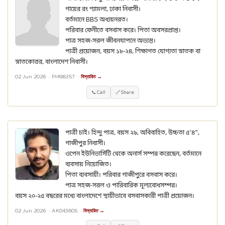
গায়ের রং শ্যামলা, ঢাকা নিবাসী।
বর্তমানে BBS অধ্যয়নরত।
পরিবার ফেনীতে বসবাস করে। পিতা অবসরপ্রাপ্ত।
পাত্র সহজ-সরল জীবনযাপনে অভ্যস্ত।
পাত্রী প্রয়োজন, বয়স ১৮-২৪, শিক্ষাগত যোগ্যতা স্নাতক বা
স্নাতকোত্তর, বাংলাদেশ নিবাসী।
02 Jun 2026 ·
PI498357
·
বিস্তারিত →
📞 Call
🔗 Share
পাত্রী চাই। হিন্দু পাত্র, বয়স ২৯, অবিবাহিত, উচ্চতা ৫'৪",
গাজীপুর নিবাসী।
ওপেন ইউনিভার্সিটি থেকে অনার্স সম্পন্ন করেছেন, বর্তমানে
ব্যবসায় নিয়োজিত।
পিতা ব্যবসায়ী। পরিবার গাজীপুরে বসবাস করে।
পাত্র সহজ-সরল ও পারিবারিক মূল্যবোধসম্পন্ন।
বয়স ২০-২৫ বছরের মধ্যে বাংলাদেশে স্থায়ীভাবে বসবাসকারী পাত্রী প্রয়োজন।
02 Jun 2026 ·
AK043605
·
বিস্তারিত →