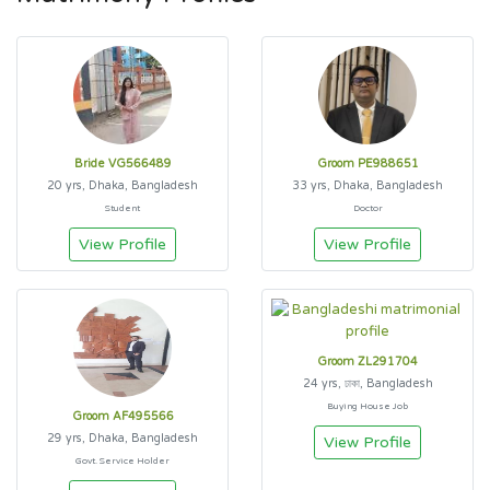
Bride VG566489
Groom PE988651
20 yrs, Dhaka, Bangladesh
33 yrs, Dhaka, Bangladesh
Student
Doctor
View Profile
View Profile
Groom ZL291704
24 yrs, ঢাকা, Bangladesh
Buying House Job
Groom AF495566
29 yrs, Dhaka, Bangladesh
View Profile
Govt. Service Holder