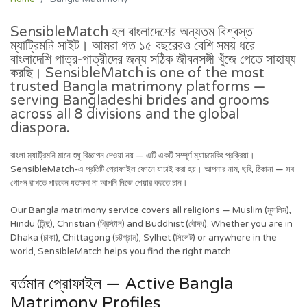
SensibleMatch হল বাংলাদেশের অন্যতম বিশ্বস্ত
ম্যাট্রিমনি সাইট। আমরা গত ১৫ বছরেরও বেশি সময় ধরে
বাংলাদেশি পাত্র-পাত্রীদের জন্য সঠিক জীবনসঙ্গী খুঁজে পেতে সাহায্য
করছি। SensibleMatch is one of the most
trusted Bangla matrimony platforms —
serving Bangladeshi brides and grooms
across all 8 divisions and the global
diaspora.
বাংলা ম্যাট্রিমনি মানে শুধু বিজ্ঞাপন দেওয়া নয় — এটি একটি সম্পূর্ণ ম্যাচমেকিং প্রক্রিয়া।
SensibleMatch-এ প্রতিটি প্রোফাইল ফোনে যাচাই করা হয়। আপনার নাম, ছবি, ঠিকানা — সব
গোপন রাখতে পারবেন যতক্ষণ না আপনি নিজে শেয়ার করতে চান।
Our Bangla matrimony service covers all religions — Muslim (মুসলিম),
Hindu (হিন্দু), Christian (খ্রিস্টান) and Buddhist (বৌদ্ধ). Whether you are in
Dhaka (ঢাকা), Chittagong (চট্টগ্রাম), Sylhet (সিলেট) or anywhere in the
world, SensibleMatch helps you find the right match.
বর্তমান প্রোফাইল — Active Bangla
Matrimony Profiles