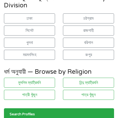
Division
ঢাকা
চট্টগ্রাম
সিলেট
রাজশাহী
খুলনা
বরিশাল
ময়মনসিংহ
রংপুর
ধর্ম অনুযায়ী — Browse by Religion
মুসলিম ম্যাট্রিমনি
হিন্দু ম্যাট্রিমনি
পাত্রী খুঁজুন
পাত্র খুঁজুন
Search Profiles