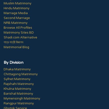
Muslim Matrimony
Hindu Matrimony
Marriage Media
Second Marriage
NRB Matrimony
Browse All Profiles
Matrimony Sites BD
Shadi.com Alternative
পাত্র পাত্রী বিজ্ঞাপন
Matrimonial Blog
By Division
Dhaka Matrimony
Chittagong Matrimony
Sylhet Matrimony
Rajshahi Matrimony
Khulna Matrimony
Barishal Matrimony
Mymensingh Matrimony
Rangpur Matrimony
Ghotok Service