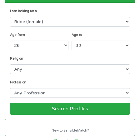
I am looking for a
Age from
Age to
Religion
Profession
Search Profiles
New to SensibleMatch?