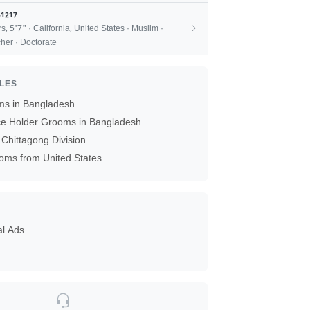
1217
rs, 5'7" · California, United States · Muslim ·
her · Doctorate
ILES
ms in Bangladesh
ice Holder Grooms in Bangladesh
Chittagong Division
oms from United States
al Ads