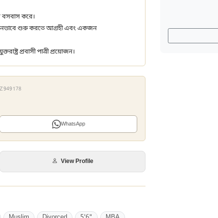
।
েশে বসবাস করে।
 নতুনভাবে শুরু করতে আগ্রহী এবং একজন
তরাষ্ট্র প্রবাসী পাত্রী প্রয়োজন।
 YZ949178
WhatsApp
View Profile
Muslim
Divorced
5'6"
MBA