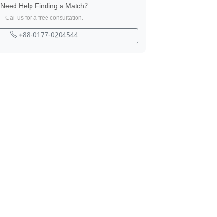
Need Help Finding a Match?
Call us for a free consultation.
+88-0177-0204544