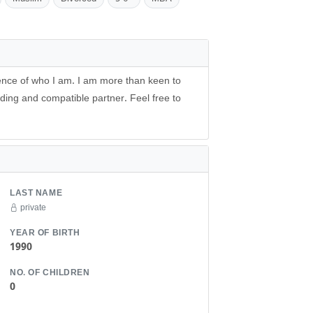
sence of who I am. I am more than keen to
anding and compatible partner. Feel free to
LAST NAME
private
YEAR OF BIRTH
1990
NO. OF CHILDREN
0