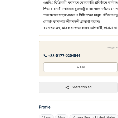
এমবিএ ডিগ্রিধারী, বর্তমানে বেসরকারি প্রতিষ্ঠানে কর্মরত
পিতা ব্যবসায়ী। পরিবার যুক্তরাষ্ট্র ও বাংলাদেশ উভয় দ
পাত্র স্বভাবে সহজ-সরল ও মিষ্টি মনের মানুষ। জীবনে
বোঝাপড়াসম্পন্ন জীবনসঙ্গী প্রত্যাশা করেন।
বয়স ৩০-৩৭, স্নাতক বা স্নাতকোত্তর ডিগ্রিধারী, কানাডা বা যুক্
Profile:
📞 +88-0177-0204544
📞 Call
Share this ad
Profile
41 yrs
Male
Riviera Beach, United States