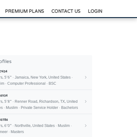
+88-0175-3836811
PREMIUM PLANS
CONTACT US
LOGIN
ofiles
7434
rs, 5'6" · Jamaica, New York, United States ·
im · Computer Professional · BSC
6934
rs, 5'8" · Renner Road, Richardson, TX, United
es · Muslim · Private Service Holder · Bachelors
40786
rs, 6'0" · Northville, United States · Muslim ·
neer · Masters