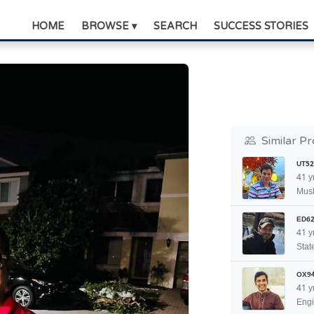
HOME
BROWSE ▾
SEARCH
SUCCESS STORIES
Similar Pr
UT52
41 y
Musl
ED62
41 y
Stat
OX9
41 y
Engi