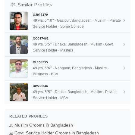
Similar Profiles
QJ011379
49 yrs, 5'10" · Gazipur, Bangladesh · Muslim · Private
Service Holder · Some College
QO017462
49 yrs, 5'5" · Dhaka, Bangladesh · Muslim · Govt.
Service Holder · Masters
GL158955
49 yrs, 5'6" · Naogaon, Bangladesh · Muslim ·
Business · BBA
UP533046
49 yrs, 5'5" · Dhaka, Bangladesh · Muslim · Private
Service Holder · MBA
RELATED PROFILES
Muslim Grooms in Bangladesh
Govt. Service Holder Grooms in Bangladesh