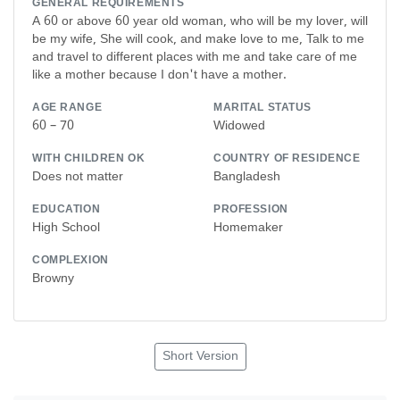
GENERAL REQUIREMENTS
A 60 or above 60 year old woman, who will be my lover, will
be my wife, She will cook, and make love to me, Talk to me
and travel to different places with me and take care of me
like a mother because I don't have a mother.
AGE RANGE
MARITAL STATUS
60 – 70
Widowed
WITH CHILDREN OK
COUNTRY OF RESIDENCE
Does not matter
Bangladesh
EDUCATION
PROFESSION
High School
Homemaker
COMPLEXION
Browny
Short Version