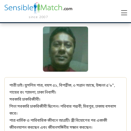
since 2007
পাত্রী চাই। মুসলিম পাত্র, বয়স ৫১, বিপত্নীক, ৩ সন্তান আছে, উচ্চতা ৫'৬",
গায়ের রং শ্যামলা, ঢাকা নিবাসী।
সরকারি চাকরিজীবী।
পিতা সরকারি চাকরিজীবী ছিলেন। পরিবার পল্লবী, মিরপুর, ঢাকায় বসবাস
করে।
পাত্র ধার্মিক ও পারিবারিক জীবনে আগ্রহী। স্ত্রী বিয়োগের পর একাকী
জীবনযাপন করছেন এবং জীবনসঙ্গিনীর সন্ধান করছেন।