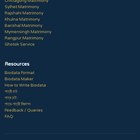
Chittagong Matrimony
Sylhet Matrimony
Rajshahi Matrimony
Khulna Matrimony
Barishal Matrimony
Mymensingh Matrimony
Rangpur Matrimony
Ghotok Service
Resources
Biodata Format
Biodata Maker
How to Write Biodata
পাত্রী চাই
পাত্র চাই
পাত্র-পাত্রী বিজ্ঞাপন
Feedback / Queries
FAQ