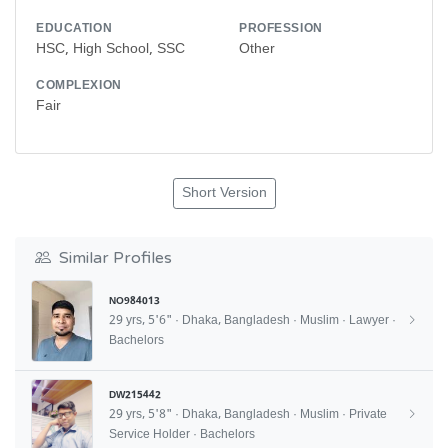
EDUCATION
PROFESSION
HSC, High School, SSC
Other
COMPLEXION
Fair
Short Version
Similar Profiles
NO984013
29 yrs, 5'6" · Dhaka, Bangladesh · Muslim · Lawyer ·
Bachelors
DW215442
29 yrs, 5'8" · Dhaka, Bangladesh · Muslim · Private
Service Holder · Bachelors