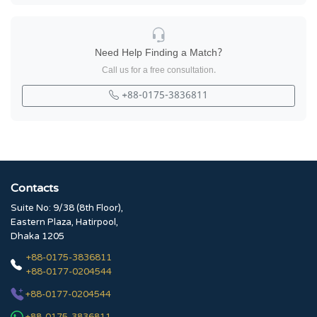
Need Help Finding a Match?
Call us for a free consultation.
+88-0175-3836811
Contacts
Suite No: 9/38 (8th Floor),
Eastern Plaza, Hatirpool,
Dhaka 1205
+88-0175-3836811
+88-0177-0204544
+88-0177-0204544
+88-0175-3836811