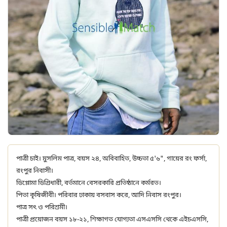
পাত্রী চাই। মুসলিম পাত্র, বয়স ২৪, অবিবাহিত, উচ্চতা ৫'৬", গায়ের রং ফর্সা,
রংপুর নিবাসী।
ডিপ্লোমা ডিগ্রিধারী, বর্তমানে বেসরকারি প্রতিষ্ঠানে কর্মরত।
পিতা কৃষিজীবী। পরিবার ঢাকায় বসবাস করে, আদি নিবাস রংপুর।
পাত্র সৎ ও পরিশ্রমী।
পাত্রী প্রয়োজন বয়স ১৮-২১, শিক্ষাগত যোগ্যতা এসএসসি থেকে এইচএসসি,