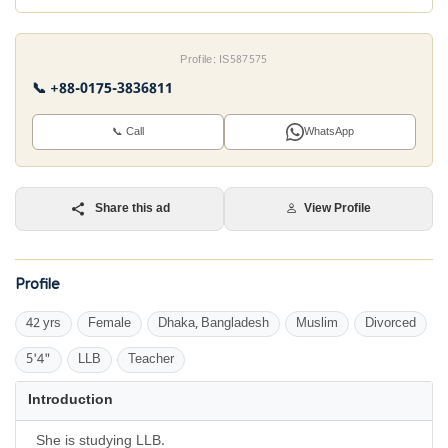
Profile: IS587575
📞 +88-0175-3836811
📞 Call
WhatsApp
Share this ad
View Profile
Profile
42 yrs
Female
Dhaka, Bangladesh
Muslim
Divorced
5'4"
LLB
Teacher
Introduction
She is studying LLB.