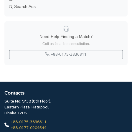
Search Ads
Need Help Finding a Match?
Call us for a free consultation.
+88-0175-3836811
Contacts
Suite No: 9/38 (8th Floor),
Eastern Plaza, Hatirpool,
Dhaka 1205
+88-0175-3836811
+88-0177-0204544