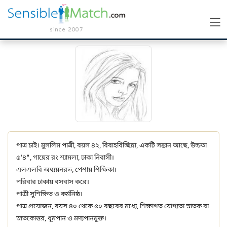
since 2007
পাত্র চাই। মুসলিম পাত্রী, বয়স ৪২, বিবাহবিচ্ছিন্না, একটি সন্তান আছে, উচ্চতা
৫'৪", গায়ের রং শ্যামলা, ঢাকা নিবাসী।
এলএলবি অধ্যয়নরত, পেশায় শিক্ষিকা।
পরিবার ঢাকায় বসবাস করে।
পাত্রী সুশিক্ষিত ও কর্মনিষ্ঠ।
পাত্র প্রয়োজন, বয়স ৪০ থেকে ৫০ বছরের মধ্যে, শিক্ষাগত যোগ্যতা স্নাতক বা
স্নাতকোত্তর, ধূমপান ও মদ্যপানমুক্ত।