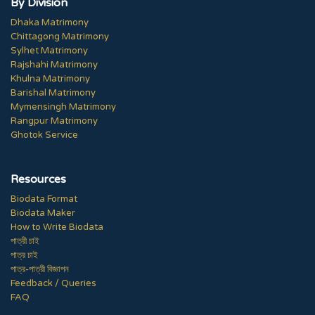
By Division
Dhaka Matrimony
Chittagong Matrimony
Sylhet Matrimony
Rajshahi Matrimony
Khulna Matrimony
Barishal Matrimony
Mymensingh Matrimony
Rangpur Matrimony
Ghotok Service
Resources
Biodata Format
Biodata Maker
How to Write Biodata
পাত্রী চাই
পাত্র চাই
পাত্র-পাত্রী বিজ্ঞাপন
Feedback / Queries
FAQ