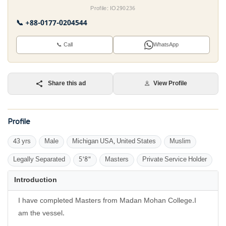
Profile: IO290236
📞 +88-0177-0204544
📞 Call
WhatsApp
Share this ad
View Profile
Profile
43 yrs
Male
Michigan USA, United States
Muslim
Legally Separated
5'8"
Masters
Private Service Holder
Introduction
I have completed Masters from Madan Mohan College.I
am the vessel.