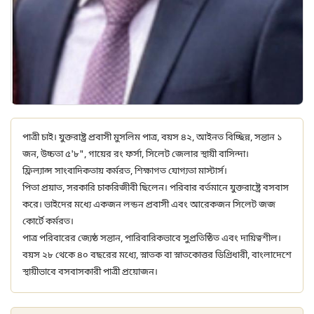
পাত্রী চাই। যুক্তরাষ্ট্র প্রবাসী মুসলিম পাত্র, বয়স ৪২, আইনত বিচ্ছিন্ন, সন্তান ১
জন, উচ্চতা ৫'৮", গায়ের রং ফর্সা, সিলেট জেলার স্থায়ী বাসিন্দা।
ফ্রিল্যান্স সাংবাদিকতায় কর্মরত, শিক্ষাগত যোগ্যতা মাস্টার্স।
পিতা প্রয়াত, সরকারি চাকরিজীবী ছিলেন। পরিবার বর্তমানে যুক্তরাষ্ট্রে বসবাস
করে। ভাইদের মধ্যে একজন লন্ডন প্রবাসী এবং আরেকজন সিলেট জজ
কোর্টে কর্মরত।
পাত্র পরিবারের জ্যেষ্ঠ সন্তান, পারিবারিকভাবে সুপ্রতিষ্ঠিত এবং দায়িত্বশীল।
বয়স ২৮ থেকে ৪০ বছরের মধ্যে, স্নাতক বা স্নাতকোত্তর ডিগ্রিধারী, বাংলাদেশে
স্থায়ীভাবে বসবাসকারী পাত্রী প্রয়োজন।