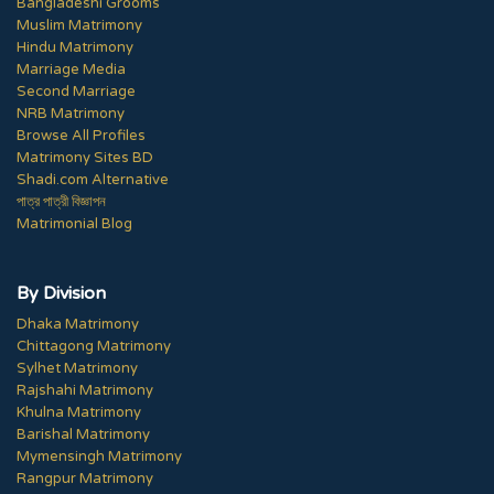
Bangladeshi Grooms
Muslim Matrimony
Hindu Matrimony
Marriage Media
Second Marriage
NRB Matrimony
Browse All Profiles
Matrimony Sites BD
Shadi.com Alternative
পাত্র পাত্রী বিজ্ঞাপন
Matrimonial Blog
By Division
Dhaka Matrimony
Chittagong Matrimony
Sylhet Matrimony
Rajshahi Matrimony
Khulna Matrimony
Barishal Matrimony
Mymensingh Matrimony
Rangpur Matrimony