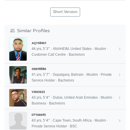
Short Version
Similar Profiles
AQ198401
46 yrs, 5'3" · ANAHEIM, United States · Muslim ·
Customer Call Centre · Bachelors
SB098886
41 yrs, 5'7" · Gopalganj, Bahrain · Muslim · Private
Service Holder · Bachelors
VI663623
43 yrs, 5'4" · Dubai, United Arab Emirates · Muslim ·
Business · Bachelors
DT166645
43 yrs, 5'4" · Cape Town, South Africa · Muslim ·
Private Service Holder · BSC