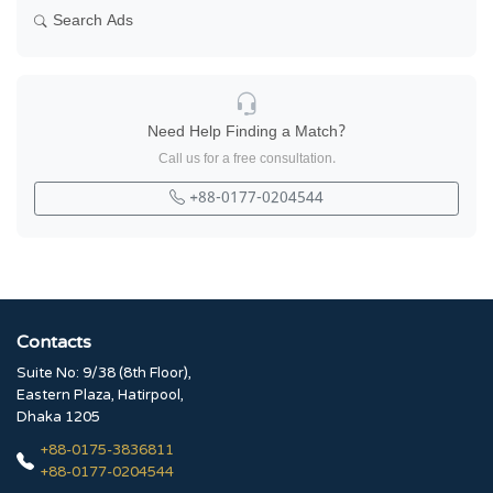
Search Ads
Need Help Finding a Match?
Call us for a free consultation.
+88-0177-0204544
Contacts
Suite No: 9/38 (8th Floor),
Eastern Plaza, Hatirpool,
Dhaka 1205
+88-0175-3836811
+88-0177-0204544