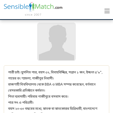
since 2007
পাত্রী চাই। মুসলিম পাত্র, বয়স ৩২, বিবাহবিচ্ছিন্ন, সন্তান ১ জন, উচ্চতা ৫'৬",
গায়ের রং শ্যামলা, গাজীপুর নিবাসী।
রাজশাহী বিশ্ববিদ্যালয় থেকে BBA ও MBA সম্পন্ন করেছেন, বর্তমানে
বেসরকারি প্রতিষ্ঠানে কর্মরত।
পিতা ব্যবসায়ী। পরিবার গাজীপুরে বসবাস করে।
পাত্র সৎ ও পরিশ্রমী।
বয়স ২০-৩০ বছরের মধ্যে, স্নাতক বা স্নাতকোত্তর ডিগ্রিধারী, বাংলাদেশে