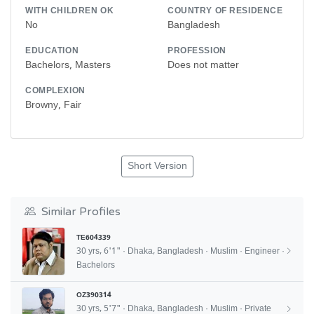
WITH CHILDREN OK
COUNTRY OF RESIDENCE
No
Bangladesh
EDUCATION
PROFESSION
Bachelors, Masters
Does not matter
COMPLEXION
Browny, Fair
Short Version
Similar Profiles
TE604339
30 yrs, 6'1" · Dhaka, Bangladesh · Muslim · Engineer ·
Bachelors
OZ390314
30 yrs, 5'7" · Dhaka, Bangladesh · Muslim · Private