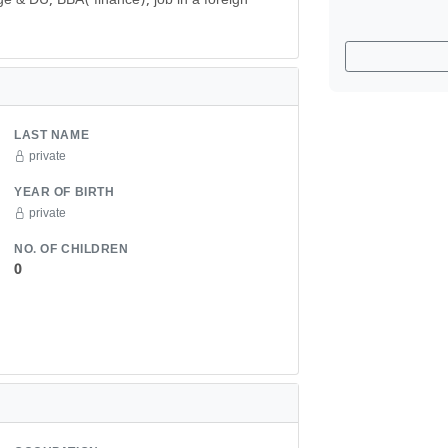
ge & DU, BBA( finance), job in a foreign
LAST NAME
private
YEAR OF BIRTH
private
NO. OF CHILDREN
0