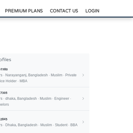
+88-0175-3836811
PREMIUM PLANS
CONTACT US
LOGIN
ofiles
61980
rs · Narayanganj, Bangladesh · Muslim · Private
ice Holder · MBA
7305
rs · dhaka, Bangladesh · Muslim · Engineer ·
elors
2845
rs · Dhaka, Bangladesh · Muslim · Student · BBA