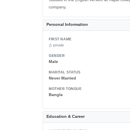
Studied in the English version at Rajuk colle
company.
Personal Information
FIRST NAME
private
GENDER
Male
MARITAL STATUS
Never Married
MOTHER TONGUE
Bangla
Education & Career