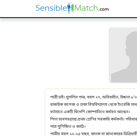
পাত্রী চাই। মুসলিম পাত্র, বয়স ২৭, অবিবাহিত, উচ্চতা ৬'০
রাজউক কলেজ ও ঢাকা বিশ্ববিদ্যালয় থেকে ইংরেজি মাধ্য
বর্তমানে একটি বিদেশি কোম্পানিতে কর্মরত আছেন।
পিতা অবসরপ্রাপ্ত প্রথম শ্রেণির সরকারি কর্মকর্তা। পরিব
পাত্র সুশিক্ষিত ও কর্মঠ।
পাত্রীর বয়স ২০-২৫ বছর, স্নাতক বা স্নাতকোত্তর ডিগ্রিধার