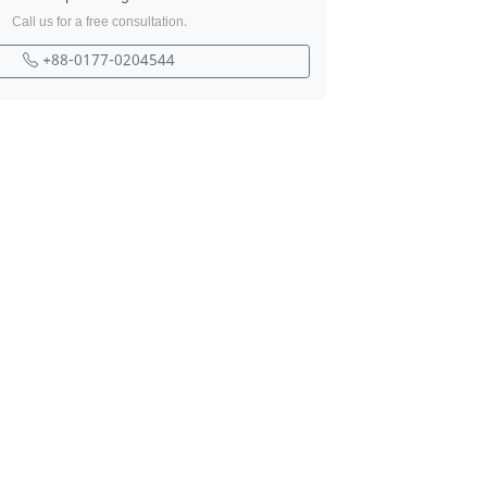
Call us for a free consultation.
+88-0177-0204544