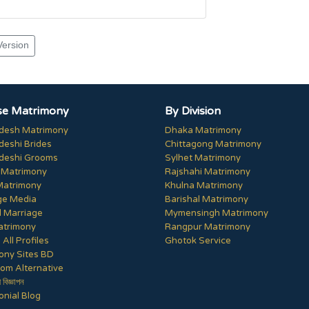
Version
e Matrimony
By Division
desh Matrimony
Dhaka Matrimony
deshi Brides
Chittagong Matrimony
deshi Grooms
Sylhet Matrimony
 Matrimony
Rajshahi Matrimony
Matrimony
Khulna Matrimony
ge Media
Barishal Matrimony
 Marriage
Mymensingh Matrimony
trimony
Rangpur Matrimony
All Profiles
Ghotok Service
ony Sites BD
om Alternative
ী বিজ্ঞাপন
nial Blog