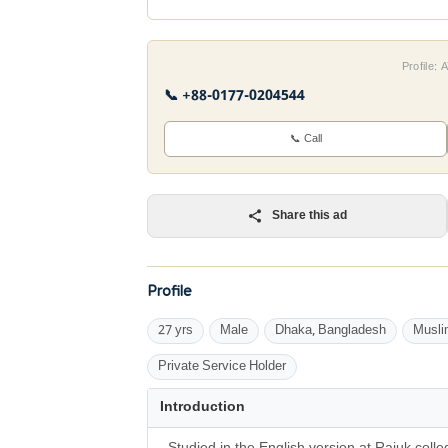
Profile:
📞 +88-0177-0204544
📞 Call
Share this ad
Profile
27 yrs
Male
Dhaka, Bangladesh
Musli
Private Service Holder
Introduction