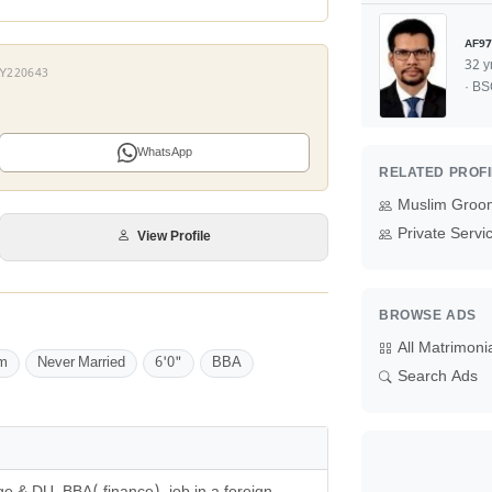
AF97
32 y
 AY220643
· B
WhatsApp
RELATED PROF
Muslim Groo
Private Serv
View Profile
BROWSE ADS
All Matrimoni
m
Never Married
6'0"
BBA
Search Ads