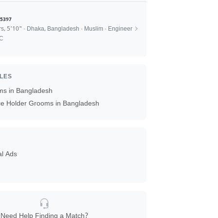
5397
rs, 5'10" · Dhaka, Bangladesh · Muslim · Engineer
SC
ILES
ms in Bangladesh
ice Holder Grooms in Bangladesh
al Ads
Need Help Finding a Match?