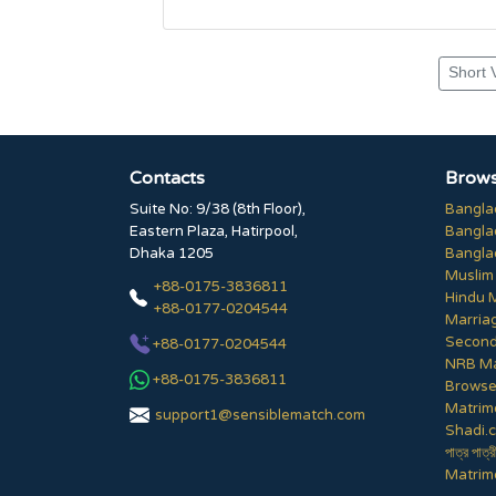
Short 
Contacts
Brows
Suite No: 9/38 (8th Floor),
Bangla
Eastern Plaza, Hatirpool,
Bangla
Dhaka 1205
Bangla
Muslim
+88-0175-3836811
Hindu 
+88-0177-0204544
Marria
Second
+88-0177-0204544
NRB Ma
+88-0175-3836811
Browse 
Matrim
support1@sensiblematch.com
Shadi.c
পাত্র পাত্র
Matrimo