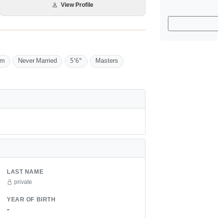
View Profile
im
Never Married
5'6"
Masters
LAST NAME
private
YEAR OF BIRTH
-