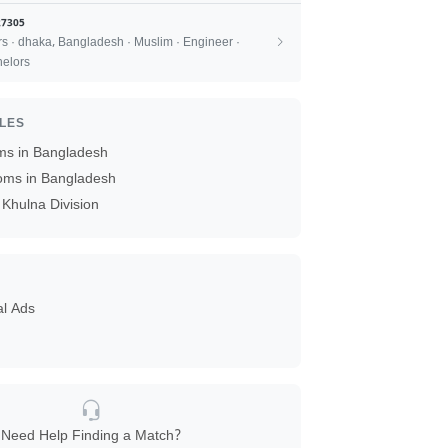
7305
rs · dhaka, Bangladesh · Muslim · Engineer ·
elors
ILES
ms in Bangladesh
oms in Bangladesh
Khulna Division
al Ads
Need Help Finding a Match?