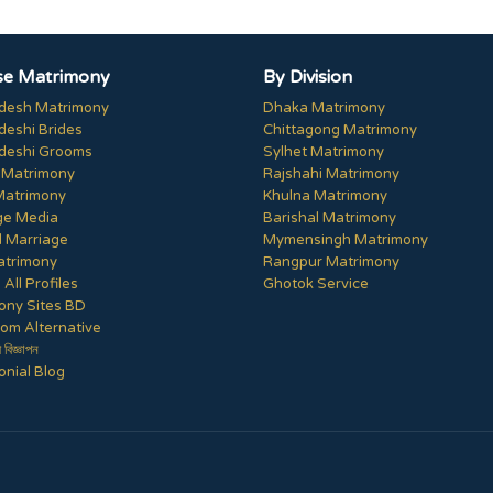
e Matrimony
By Division
desh Matrimony
Dhaka Matrimony
deshi Brides
Chittagong Matrimony
deshi Grooms
Sylhet Matrimony
 Matrimony
Rajshahi Matrimony
Matrimony
Khulna Matrimony
ge Media
Barishal Matrimony
 Marriage
Mymensingh Matrimony
trimony
Rangpur Matrimony
All Profiles
Ghotok Service
ony Sites BD
om Alternative
ী বিজ্ঞাপন
nial Blog