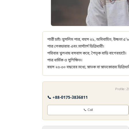
পাত্রী চাই। মুসলিম পাত্র, বয়স ৩১, অবিবাহিত, উচ্চতা ৫'৬
পাত্র লেকচারার এবং মাস্টার্স ডিগ্রিধারী।
পরিবার খুলনায় বসবাস করে; পৈতৃক বাড়ি বাগেরহাটে।
পাত্র ধার্মিক ও সুশিক্ষিত।
বয়স ২৩-৩০ বছরের মধ্যে, স্নাতক বা স্নাতকোত্তর ডিগ্রিধা
Profile:
📞 +88-0175-3836811
📞 Call