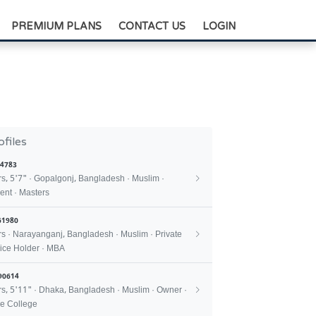
+88-0175-3836811
PREMIUM PLANS
CONTACT US
LOGIN
ofiles
4783
rs, 5'7" · Gopalgonj, Bangladesh · Muslim ·
ent · Masters
61980
rs · Narayanganj, Bangladesh · Muslim · Private
ice Holder · MBA
90614
rs, 5'11" · Dhaka, Bangladesh · Muslim · Owner ·
e College