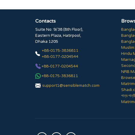
Contacts
Brows
Suite No: 9/38 (8th Floor),
Bangla
Eastern Plaza, Hatirpool,
Bangla
Dhaka 1205
Bangla
Muslim
+88-0175-3836811
Hindu 
+88-0177-0204544
Marria
Second
+88-0177-0204544
NRB Ma
+88-0175-3836811
Browse 
Matrim
support1@sensiblematch.com
Shadi.c
পাত্র পাত্র
Matrimo