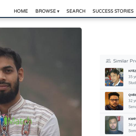
HOME
BROWSE ▾
SEARCH
SUCCESS STORIES
Similar Pr
KF82
35 y
Stud
QH8
32 y
Serv
KW4
36 y
Som