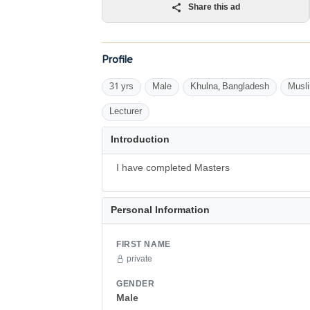
Share this ad
Profile
31 yrs
Male
Khulna, Bangladesh
Musl
Lecturer
Introduction
I have completed Masters
Personal Information
FIRST NAME
private
GENDER
Male