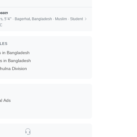
C
06609
rs, 5'4" · Bagerhat, Bangladesh · Muslim · Student
SC
ILES
s in Bangladesh
es in Bangladesh
hulna Division
al Ads