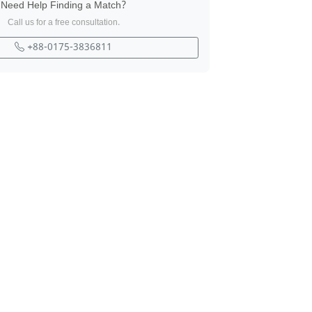
Need Help Finding a Match?
Call us for a free consultation.
+88-0175-3836811