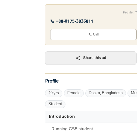
Profile:
📞 +88-0175-3836811
📞 Call
Share this ad
Profile
20 yrs
Female
Dhaka, Bangladesh
Mu
Student
Introduction
Running CSE student