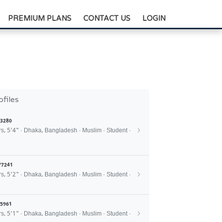
+88-0175-3836811
PREMIUM PLANS
CONTACT US
LOGIN
ofiles
3280
rs, 5'4" · Dhaka, Bangladesh · Muslim · Student ·
77241
rs, 5'2" · Dhaka, Bangladesh · Muslim · Student ·
C
5961
rs, 5'1" · Dhaka, Bangladesh · Muslim · Student ·