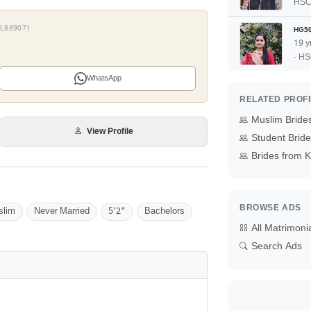
HS
 YL889071
HG5
19 y
· H
WhatsApp
RELATED PROF
Muslim Bride
View Profile
Student Brid
Brides from K
BROWSE ADS
slim
Never Married
5'2"
Bachelors
All Matrimoni
Search Ads