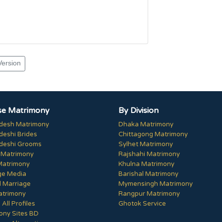
Version
e Matrimony
By Division
desh Matrimony
Dhaka Matrimony
deshi Brides
Chittagong Matrimony
deshi Grooms
Sylhet Matrimony
 Matrimony
Rajshahi Matrimony
Matrimony
Khulna Matrimony
ge Media
Barishal Matrimony
 Marriage
Mymensingh Matrimony
trimony
Rangpur Matrimony
All Profiles
Ghotok Service
ony Sites BD