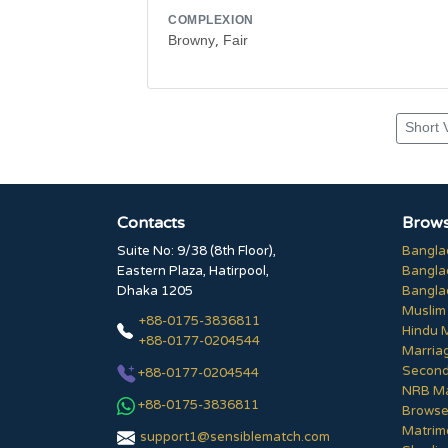
COMPLEXION
Browny, Fair
Short 
Contacts
Brows
Suite No: 9/38 (8th Floor),
Bangla
Eastern Plaza, Hatirpool,
Bangla
Dhaka 1205
Bangla
Muslim
+88-0175-3836811
Hindu 
+88-0177-0204544
Marria
Second
+88-0177-0204544
NRB Ma
+88-0175-3836811
Browse 
Matrim
support1@sensiblematch.com