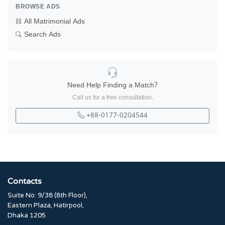
BROWSE ADS
All Matrimonial Ads
Search Ads
Need Help Finding a Match?
Call us for a free consultation.
+88-0177-0204544
Contacts
Suite No: 9/38 (8th Floor),
Eastern Plaza, Hatirpool,
Dhaka 1205