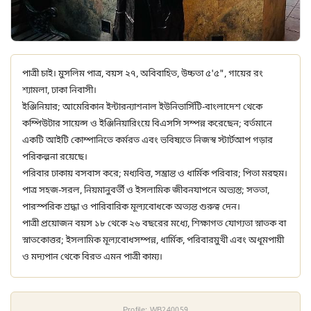
পাত্রী চাই। মুসলিম পাত্র, বয়স ২৭, অবিবাহিত, উচ্চতা ৫'৫", গায়ের রং
শ্যামলা, ঢাকা নিবাসী।
ইঞ্জিনিয়ার; আমেরিকান ইন্টারন্যাশনাল ইউনিভার্সিটি-বাংলাদেশ থেকে
কম্পিউটার সায়েন্স ও ইঞ্জিনিয়ারিংয়ে বিএসসি সম্পন্ন করেছেন; বর্তমানে
একটি আইটি কোম্পানিতে কর্মরত এবং ভবিষ্যতে নিজস্ব স্টার্টআপ গড়ার
পরিকল্পনা রয়েছে।
পরিবার ঢাকায় বসবাস করে; মধ্যবিত্ত, সম্ভ্রান্ত ও ধার্মিক পরিবার; পিতা মরহুম।
পাত্র সহজ-সরল, নিয়মানুবর্তী ও ইসলামিক জীবনযাপনে অভ্যস্ত; সততা,
পারস্পরিক শ্রদ্ধা ও পারিবারিক মূল্যবোধকে অত্যন্ত গুরুত্ব দেন।
পাত্রী প্রয়োজন বয়স ১৮ থেকে ২৬ বছরের মধ্যে, শিক্ষাগত যোগ্যতা স্নাতক বা
স্নাতকোত্তর; ইসলামিক মূল্যবোধসম্পন্ন, ধার্মিক, পরিবারমুখী এবং অধূমপায়ী
ও মদ্যপান থেকে বিরত এমন পাত্রী কাম্য।
Profile: WB240059