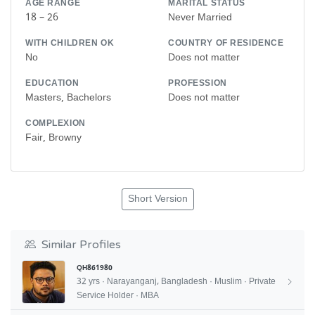
AGE RANGE
MARITAL STATUS
18 – 26
Never Married
WITH CHILDREN OK
COUNTRY OF RESIDENCE
No
Does not matter
EDUCATION
PROFESSION
Masters, Bachelors
Does not matter
COMPLEXION
Fair, Browny
Short Version
Similar Profiles
QH861980
32 yrs · Narayanganj, Bangladesh · Muslim · Private
Service Holder · MBA