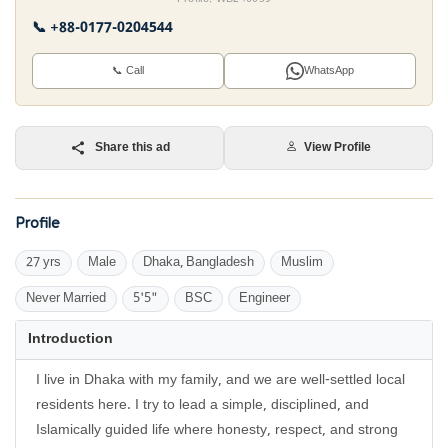
📞 +88-0177-0204544
📞 Call
WhatsApp
Share this ad
View Profile
Profile
27 yrs
Male
Dhaka, Bangladesh
Muslim
Never Married
5'5"
BSC
Engineer
Introduction
I live in Dhaka with my family, and we are well-settled local
residents here. I try to lead a simple, disciplined, and
Islamically guided life where honesty, respect, and strong