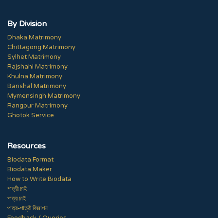
By Division
Dhaka Matrimony
Chittagong Matrimony
Sylhet Matrimony
Rajshahi Matrimony
Khulna Matrimony
Barishal Matrimony
Mymensingh Matrimony
Rangpur Matrimony
Ghotok Service
Resources
Biodata Format
Biodata Maker
How to Write Biodata
পাত্রী চাই
পাত্র চাই
পাত্র-পাত্রী বিজ্ঞাপন
Feedback / Queries