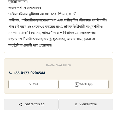
কুষ্টিয়া নিবাসী।
স্নাতক পর্যায়ে অধ্যয়নরত।
পাত্রীর পরিবার কুষ্টিয়ায় বসবাস করে। পিতা ব্যবসায়ী।
পাত্রী সৎ, পারিবারিক মূল্যবোধসম্পন্ন এবং দায়িত্বশীল জীবনযাপনে বিশ্বাসী।
পাত্র চাই বয়স ১৮ থেকে ৩৫ বছরের মধ্যে, স্নাতক ডিগ্রিধারী, অধূমপায়ী ও
মদ্যপান থেকে বিরত, সৎ, দায়িত্বশীল ও পারিবারিক মনোভাবসম্পন্ন।
বাংলাদেশ নিবাসী অথবা যুক্তরাষ্ট্র, যুক্তরাজ্য, আয়ারল্যান্ড, ফ্রান্স বা
অস্ট্রেলিয়া প্রবাসী পাত্র প্রয়োজন।
Profile: WA998460
📞 +88-0177-0204544
📞 Call
WhatsApp
Share this ad
View Profile