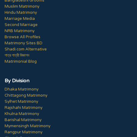
Bangladeshi Grooms
Muslim Matrimony
Hindu Matrimony
Marriage Media
Second Marriage
NRB Matrimony
Browse All Profiles
Matrimony Sites BD
Shadi.com Alternative
পাত্র পাত্রী বিজ্ঞাপন
Matrimonial Blog
By Division
Dhaka Matrimony
Chittagong Matrimony
Sylhet Matrimony
Rajshahi Matrimony
Khulna Matrimony
Barishal Matrimony
Mymensingh Matrimony
Rangpur Matrimony