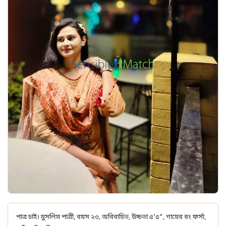
পাত্র চাই। মুসলিম পাত্রী, বয়স ২৩, অবিবাহিত, উচ্চতা ৫'৫", গায়ের রং ফর্সা,