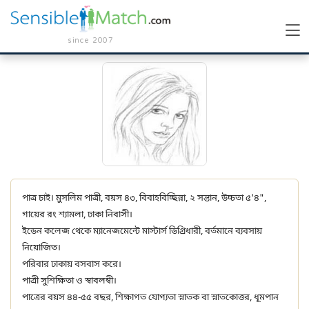
since 2007
পাত্র চাই। মুসলিম পাত্রী, বয়স ৪৩, বিবাহবিচ্ছিন্না, ২ সন্তান, উচ্চতা ৫'৪",
গায়ের রং শ্যামলা, ঢাকা নিবাসী।
ইডেন কলেজ থেকে ম্যানেজমেন্টে মাস্টার্স ডিগ্রিধারী, বর্তমানে ব্যবসায়
নিয়োজিত।
পরিবার ঢাকায় বসবাস করে।
পাত্রী সুশিক্ষিতা ও স্বাবলম্বী।
পাত্রের বয়স ৪৪-৫৫ বছর, শিক্ষাগত যোগ্যতা স্নাতক বা স্নাতকোত্তর, ধূমপান