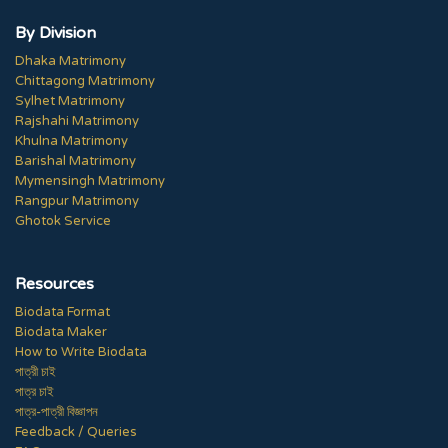
By Division
Dhaka Matrimony
Chittagong Matrimony
Sylhet Matrimony
Rajshahi Matrimony
Khulna Matrimony
Barishal Matrimony
Mymensingh Matrimony
Rangpur Matrimony
Ghotok Service
Resources
Biodata Format
Biodata Maker
How to Write Biodata
পাত্রী চাই
পাত্র চাই
পাত্র-পাত্রী বিজ্ঞাপন
Feedback / Queries