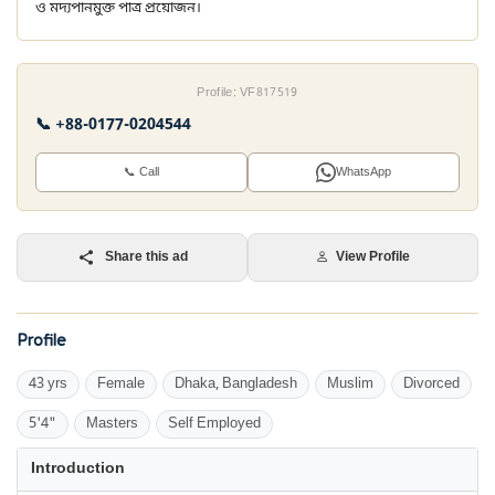
ও মদ্যপানমুক্ত পাত্র প্রয়োজন।
Profile: VF817519
📞 +88-0177-0204544
📞 Call
WhatsApp
Share this ad
View Profile
Profile
43 yrs
Female
Dhaka, Bangladesh
Muslim
Divorced
5'4"
Masters
Self Employed
Introduction