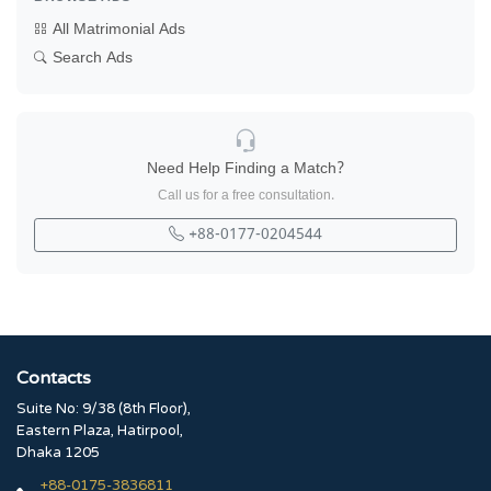
All Matrimonial Ads
Search Ads
Need Help Finding a Match?
Call us for a free consultation.
+88-0177-0204544
Contacts
Suite No: 9/38 (8th Floor),
Eastern Plaza, Hatirpool,
Dhaka 1205
+88-0175-3836811