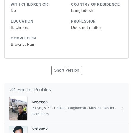
WITH CHILDREN OK
COUNTRY OF RESIDENCE
No
Bangladesh
EDUCATION
PROFESSION
Bachelors
Does not matter
COMPLEXION
Browny, Fair
Short Version
Similar Profiles
MR067338
51 yrs, 5'7" · Dhaka, Bangladesh · Muslim · Doctor ·
Bachelors
ON409040