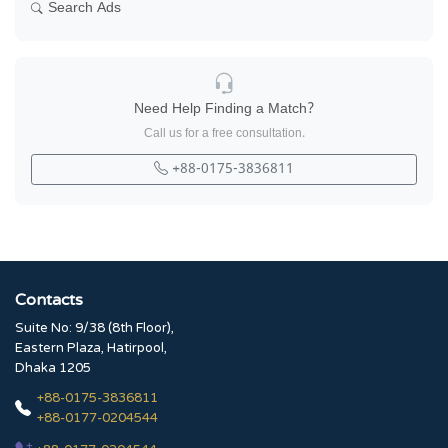
Search Ads
Need Help Finding a Match?
Call us for a free consultation.
+88-0175-3836811
Contacts
Suite No: 9/38 (8th Floor),
Eastern Plaza, Hatirpool,
Dhaka 1205
+88-0175-3836811
+88-0177-0204544