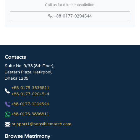
Call us for a free consultation.
+88-0177-0204544
Contacts
Suite No: 9/38 (8th Floor),
Eastern Plaza, Hatirpool,
Dhaka 1205
+88-0175-3836811
+88-0177-0204544
+88-0177-0204544
+88-0175-3836811
support1@sensiblematch.com
Browse Matrimony