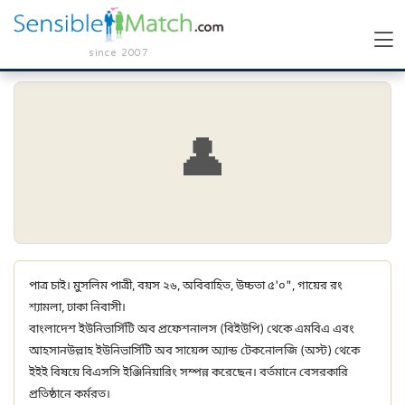
since 2007
👤
পাত্র চাই। মুসলিম পাত্রী, বয়স ২৬, অবিবাহিত, উচ্চতা ৫'০", গায়ের রং
শ্যামলা, ঢাকা নিবাসী।
বাংলাদেশ ইউনিভার্সিটি অব প্রফেশনালস (বিইউপি) থেকে এমবিএ এবং
আহসানউল্লাহ ইউনিভার্সিটি অব সায়েন্স অ্যান্ড টেকনোলজি (অস্ট) থেকে
ইইই বিষয়ে বিএসসি ইঞ্জিনিয়ারিং সম্পন্ন করেছেন। বর্তমানে বেসরকারি
প্রতিষ্ঠানে কর্মরত।