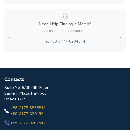
Need Help Finding a Match?
Call us for a free consultation.
+88-0177-0204544
Contacts
Suite No: 9/38 (8th Floor),
Eastern Plaza, Hatirpool,
Dhaka 1205
+88-0175-3836811
+88-0177-0204544
+88-0177-0204544