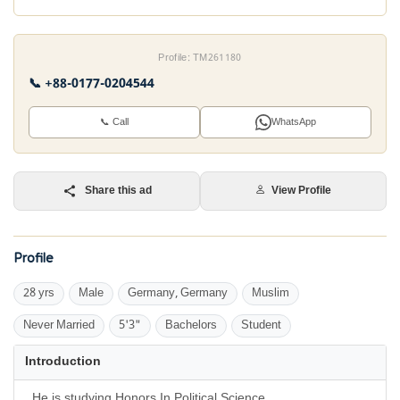
Profile: TM261180
📞 +88-0177-0204544
📞 Call
WhatsApp
Share this ad
View Profile
Profile
28 yrs
Male
Germany, Germany
Muslim
Never Married
5'3"
Bachelors
Student
Introduction
He is studying Honors In Political Science