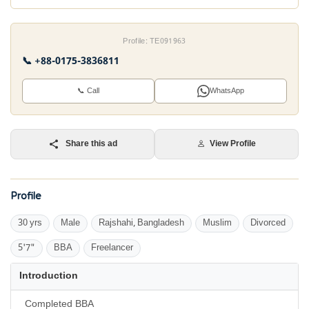
Profile: TE091963
📞 +88-0175-3836811
📞 Call
WhatsApp
Share this ad
View Profile
Profile
30 yrs
Male
Rajshahi, Bangladesh
Muslim
Divorced
5'7"
BBA
Freelancer
Introduction
Completed BBA