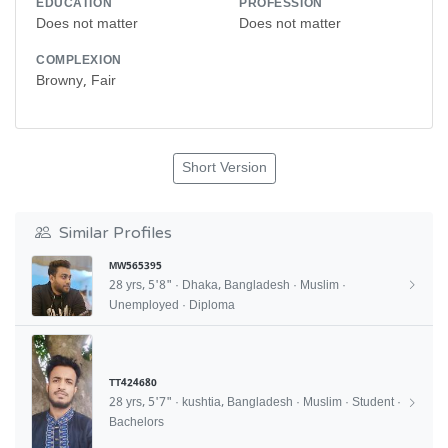
EDUCATION
PROFESSION
Does not matter
Does not matter
COMPLEXION
Browny, Fair
Short Version
Similar Profiles
MW565395
28 yrs, 5'8" · Dhaka, Bangladesh · Muslim ·
Unemployed · Diploma
TT424680
28 yrs, 5'7" · kushtia, Bangladesh · Muslim · Student ·
Bachelors