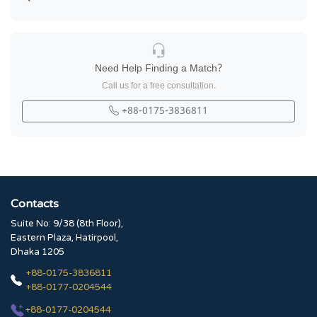
Need Help Finding a Match?
Call us for a free consultation.
+88-0175-3836811
Contacts
Suite No: 9/38 (8th Floor),
Eastern Plaza, Hatirpool,
Dhaka 1205
+88-0175-3836811
+88-0177-0204544
+88-0177-0204544