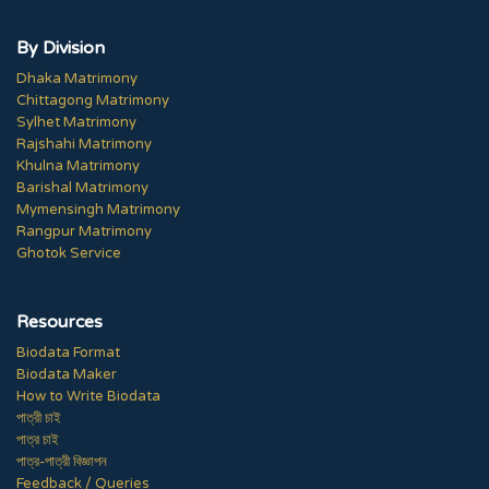
By Division
Dhaka Matrimony
Chittagong Matrimony
Sylhet Matrimony
Rajshahi Matrimony
Khulna Matrimony
Barishal Matrimony
Mymensingh Matrimony
Rangpur Matrimony
Ghotok Service
Resources
Biodata Format
Biodata Maker
How to Write Biodata
পাত্রী চাই
পাত্র চাই
পাত্র-পাত্রী বিজ্ঞাপন
Feedback / Queries