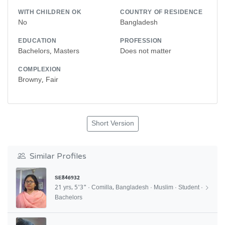
WITH CHILDREN OK
COUNTRY OF RESIDENCE
No
Bangladesh
EDUCATION
PROFESSION
Bachelors, Masters
Does not matter
COMPLEXION
Browny, Fair
Short Version
Similar Profiles
SE846932
21 yrs, 5'3" · Comilla, Bangladesh · Muslim · Student ·
Bachelors