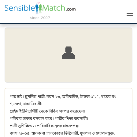
since 2007
👤
পাত্র চাই। মুসলিম পাত্রী, বয়স ২৬, অবিবাহিত, উচ্চতা ৫'২", গায়ের রং
শ্যামলা, ঢাকা নিবাসী।
প্রাইম ইউনিভার্সিটি থেকে বিবিএ সম্পন্ন করেছেন।
পরিবার ঢাকায় বসবাস করে। পাত্রীর পিতা ব্যবসায়ী।
পাত্রী সুশিক্ষিত ও পারিবারিক মূল্যবোধসম্পন্ন।
বয়স ২৮-৩৫, স্নাতক বা স্নাতকোত্তর ডিগ্রিধারী, ধূমপান ও মদ্যপানমুক্ত,