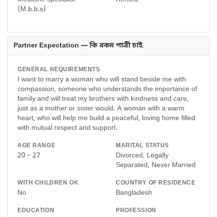
(M.b.b.s)
Partner Expectation — কি রকম পাত্রী চাই
GENERAL REQUIREMENTS
I want to marry a woman who will stand beside me with
compassion, someone who understands the importance of
family and will treat my brothers with kindness and care,
just as a mother or sister would. A woman with a warm
heart, who will help me build a peaceful, loving home filled
with mutual respect and support.
AGE RANGE
MARITAL STATUS
20 – 27
Divorced, Legally
Separated, Never Married
WITH CHILDREN OK
COUNTRY OF RESIDENCE
No
Bangladesh
EDUCATION
PROFESSION