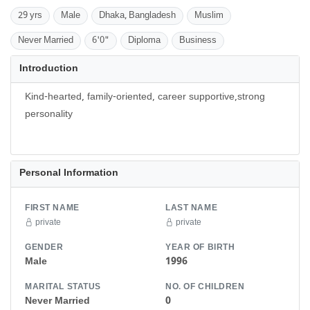
29 yrs
Male
Dhaka, Bangladesh
Muslim
Never Married
6'0"
Diploma
Business
Introduction
Kind-hearted, family-oriented, career supportive,strong
personality
Personal Information
FIRST NAME
LAST NAME
private
private
GENDER
YEAR OF BIRTH
Male
1996
MARITAL STATUS
NO. OF CHILDREN
Never Married
0