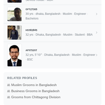
Service Holder · MBA
GF127305
30 yrs · dhaka, Bangladesh · Muslim · Engineer ·
Bachelors
HS982845
32 yrs · Dhaka, Bangladesh · Muslim · Student · BBA
AF975397
32 yrs, 5'10" · Dhaka, Bangladesh · Muslim · Engineer
· BSC
RELATED PROFILES
Muslim Grooms in Bangladesh
Business Grooms in Bangladesh
Grooms from Chittagong Division