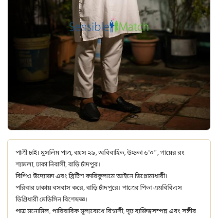
পাত্রী চাই। মুসলিম পাত্র, বয়স ২৯, অবিবাহিত, উচ্চতা ৬'০", গায়ের রং
শ্যামলা, ঢাকা নিবাসী, বাড়ি চাঁদপুর।
বিপিও উদ্যোক্তা এবং ব্রিটিশ কারিকুলামে আইনে ডিপ্লোমাধারী।
পরিবার ঢাকায় বসবাস করে, বাড়ি চাঁদপুরে। পাত্রের পিতা এমবিবিএস
ডিগ্রিধারী মেডিসিন বিশেষজ্ঞ।
পাত্র মনোমিল, পারিবারিক মূল্যবোধে বিশ্বাসী, দৃঢ় ব্যক্তিত্বসম্পন্ন এবং সঙ্গীর