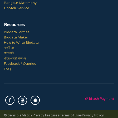
Rangpur Matrimony
Ghotok Service
Resources
Biodata Format
Biodata Maker
How to Write Biodata
পাত্রী চাই
পাত্র চাই
পাত্র-পাত্রী বিজ্ঞাপন
Feedback / Queries
FAQ
💳 bKash Payment
© SensibleMatch
·
Privacy Features
·
Terms of Use
·
Privacy Policy
·