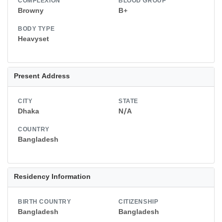
COMPLEXION
BLOOD GROUP
Browny
B+
BODY TYPE
Heavyset
Present Address
CITY
STATE
Dhaka
N/A
COUNTRY
Bangladesh
Residency Information
BIRTH COUNTRY
CITIZENSHIP
Bangladesh
Bangladesh