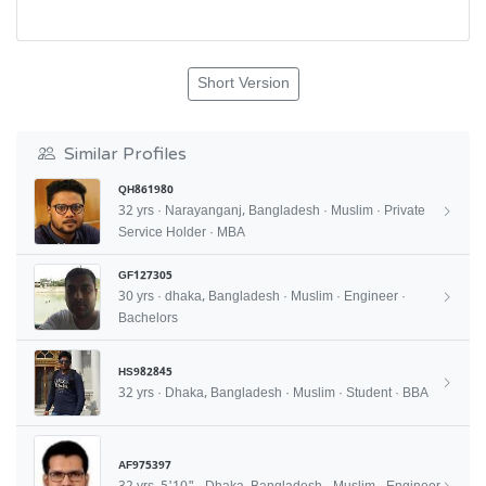
Short Version
Similar Profiles
QH861980
32 yrs · Narayanganj, Bangladesh · Muslim · Private
Service Holder · MBA
GF127305
30 yrs · dhaka, Bangladesh · Muslim · Engineer ·
Bachelors
HS982845
32 yrs · Dhaka, Bangladesh · Muslim · Student · BBA
AF975397