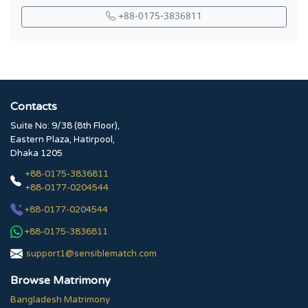
+88-0175-3836811
Contacts
Suite No: 9/38 (8th Floor),
Eastern Plaza, Hatirpool,
Dhaka 1205
+88-0175-3836811
+88-0177-0204544
+88-0177-0204544
+88-0175-3836811
support1@sensiblematch.com
Browse Matrimony
Bangladesh Matrimony