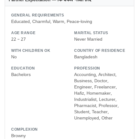
Partner Expectation — কি রকম পাত্রী চাই
GENERAL REQUIREMENTS
Educated, Charmful, Warm, Peace-loving
AGE RANGE
MARITAL STATUS
22 – 27
Never Married
WITH CHILDREN OK
COUNTRY OF RESIDENCE
No
Bangladesh
EDUCATION
PROFESSION
Bachelors
Accounting, Architect,
Business, Doctor,
Engineer, Freelancer,
Hafiz, Homemaker,
Industrialist, Lecturer,
Pharmacist, Professor,
Student, Teacher,
Unemployed, Other
COMPLEXION
Browny