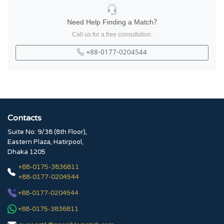
Need Help Finding a Match?
Call us for a free consultation.
+88-0177-0204544
Contacts
Suite No: 9/38 (8th Floor),
Eastern Plaza, Hatirpool,
Dhaka 1205
+88-0175-3836811
+88-0177-0204544
+88-0177-0204544
+88-0175-3836811