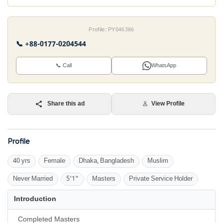
Profile: PY046386
📞 +88-0177-0204544
📞 Call
WhatsApp
Share this ad
View Profile
Profile
40 yrs
Female
Dhaka, Bangladesh
Muslim
Never Married
5'1"
Masters
Private Service Holder
Introduction
Completed Masters