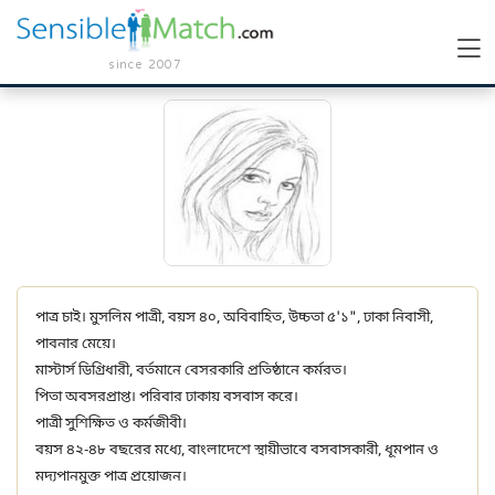
since 2007
পাত্র চাই। মুসলিম পাত্রী, বয়স ৪০, অবিবাহিত, উচ্চতা ৫'১", ঢাকা নিবাসী,
পাবনার মেয়ে।
মাস্টার্স ডিগ্রিধারী, বর্তমানে বেসরকারি প্রতিষ্ঠানে কর্মরত।
পিতা অবসরপ্রাপ্ত। পরিবার ঢাকায় বসবাস করে।
পাত্রী সুশিক্ষিত ও কর্মজীবী।
বয়স ৪২-৪৮ বছরের মধ্যে, বাংলাদেশে স্থায়ীভাবে বসবাসকারী, ধূমপান ও
মদ্যপানমুক্ত পাত্র প্রয়োজন।