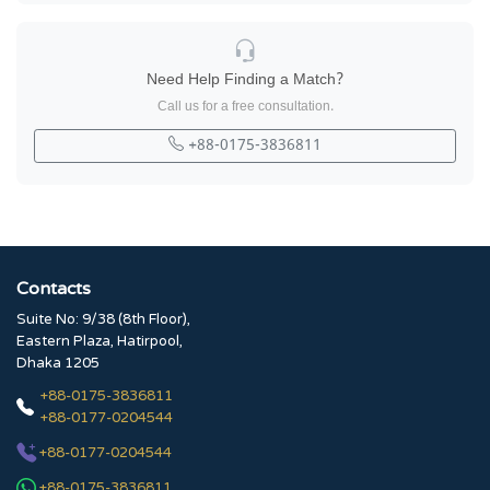
Need Help Finding a Match?
Call us for a free consultation.
+88-0175-3836811
Contacts
Suite No: 9/38 (8th Floor),
Eastern Plaza, Hatirpool,
Dhaka 1205
+88-0175-3836811
+88-0177-0204544
+88-0177-0204544
+88-0175-3836811