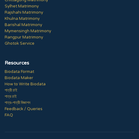
Sylhet Matrimony
Rajshahi Matrimony
Khulna Matrimony
Barishal Matrimony
Mymensingh Matrimony
Rangpur Matrimony
Ghotok Service
Resources
Biodata Format
Biodata Maker
How to Write Biodata
পাত্রী চাই
পাত্র চাই
পাত্র-পাত্রী বিজ্ঞাপন
Feedback / Queries
FAQ