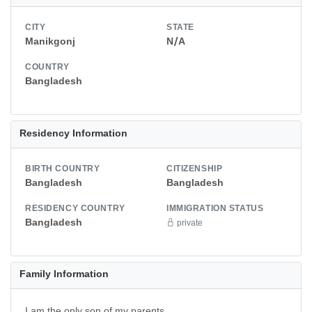
CITY
STATE
Manikgonj
N/A
COUNTRY
Bangladesh
Residency Information
BIRTH COUNTRY
CITIZENSHIP
Bangladesh
Bangladesh
RESIDENCY COUNTRY
IMMIGRATION STATUS
Bangladesh
private
Family Information
I am the only son of my parents