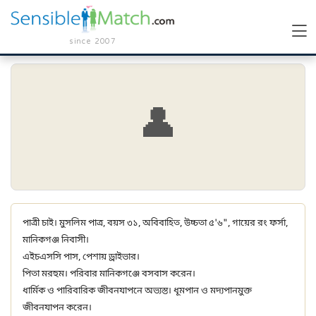
since 2007
👤
পাত্রী চাই। মুসলিম পাত্র, বয়স ৩১, অবিবাহিত, উচ্চতা ৫'৬", গায়ের রং ফর্সা,
মানিকগঞ্জ নিবাসী।
এইচএসসি পাস, পেশায় ড্রাইভার।
পিতা মরহুম। পরিবার মানিকগঞ্জে বসবাস করেন।
ধার্মিক ও পারিবারিক জীবনযাপনে অভ্যস্ত। ধূমপান ও মদ্যপানমুক্ত
জীবনযাপন করেন।