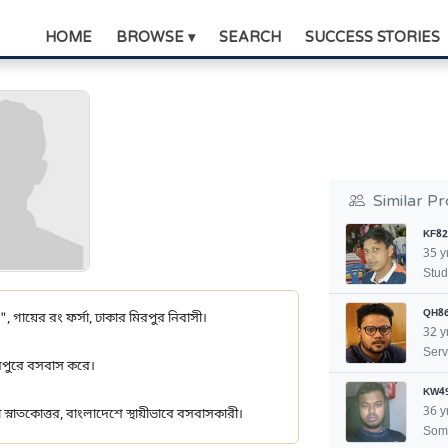
HOME
BROWSE ▾
SEARCH
SUCCESS STORIES
Similar Pr
KF82
35 y
Stud
QH8
৬", গায়ের রং ফর্সা, ঢাকার মিরপুর নিবাসী।
32 y
Serv
মিরপুরে বসবাস করে।
KW4
36 y
া স্নাতকোত্তর, বাংলাদেশে স্থায়ীভাবে বসবাসকারী।
Som