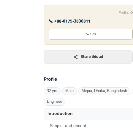
Profile:
📞 +88-0175-3836811
📞 Call
Share this ad
Profile
32 yrs
Male
Mirpur, Dhaka, Bangladesh
Engineer
Introduction
Simple, and decent