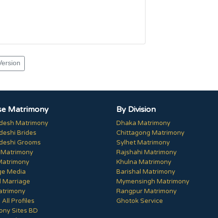
Version
e Matrimony
By Division
desh Matrimony
Dhaka Matrimony
deshi Brides
Chittagong Matrimony
deshi Grooms
Sylhet Matrimony
 Matrimony
Rajshahi Matrimony
Matrimony
Khulna Matrimony
ge Media
Barishal Matrimony
 Marriage
Mymensingh Matrimony
trimony
Rangpur Matrimony
All Profiles
Ghotok Service
ony Sites BD