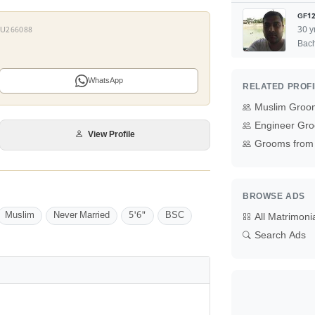
GF12
30 y
 OU266088
Bach
WhatsApp
RELATED PROF
Muslim Groo
Engineer Gro
View Profile
Grooms from 
BROWSE ADS
Muslim
Never Married
5'6"
BSC
All Matrimoni
Search Ads