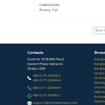
COMPLEXION
Browny, Fair
Short 
Contacts
Brows
Suite No: 9/38 (8th Floor),
Bangla
Eastern Plaza, Hatirpool,
Bangla
Dhaka 1205
Bangla
Muslim
+88-0175-3836811
Hindu 
+88-0177-0204544
Marria
Second
+88-0177-0204544
NRB Ma
+88-0175-3836811
Browse 
Matrim
support1@sensiblematch.com