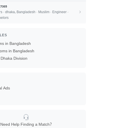
7305
rs · dhaka, Bangladesh · Muslim · Engineer ·
elors
ILES
ms in Bangladesh
oms in Bangladesh
Dhaka Division
al Ads
Need Help Finding a Match?