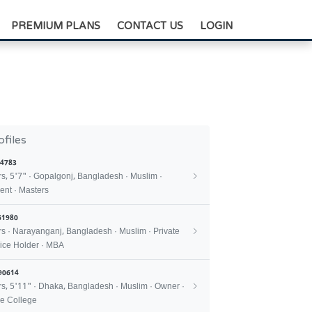
+88-0175-3836811
PREMIUM PLANS
CONTACT US
LOGIN
ofiles
4783
rs, 5'7" · Gopalgonj, Bangladesh · Muslim ·
ent · Masters
61980
rs · Narayanganj, Bangladesh · Muslim · Private
ice Holder · MBA
90614
rs, 5'11" · Dhaka, Bangladesh · Muslim · Owner ·
e College