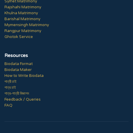
Sylhet Matrimony
Rajshahi Matrimony
Khulna Matrimony
Barishal Matrimony
Mymensingh Matrimony
Rangpur Matrimony
Ghotok Service
Resources
Biodata Format
Biodata Maker
How to Write Biodata
পাত্রী চাই
পাত্র চাই
পাত্র-পাত্রী বিজ্ঞাপন
Feedback / Queries
FAQ