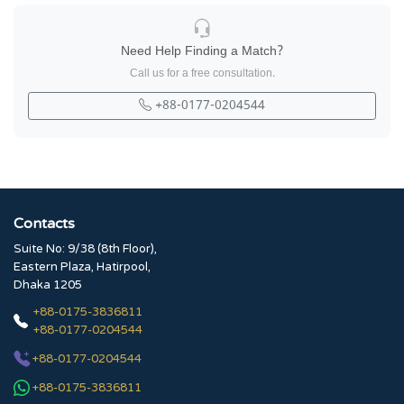
Need Help Finding a Match?
Call us for a free consultation.
+88-0177-0204544
Contacts
Suite No: 9/38 (8th Floor),
Eastern Plaza, Hatirpool,
Dhaka 1205
+88-0175-3836811
+88-0177-0204544
+88-0177-0204544
+88-0175-3836811