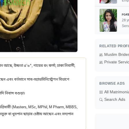
Empl
FG45
28 y
Serv
RELATED PROF
Muslim Bride
Private Servi
ন্তান আছে, উচ্চতা ৫'৬", গায়ের রং ফর্সা, ঢাকা নিবাসী,
ছেন এবং বর্তমানে সাব-অ্যাডমিনিস্ট্রেশন বিভাগে
BROWSE ADS
All Matrimoni
দি নিবাস বগুড়া।
Search Ads
 ডিগ্রিধারী (Masters, MSc, MPhil, M Pharm, MBBS,
্ত বা ধূমপান ছাড়ার চেষ্টায় আছেন এবং মদ্যপান