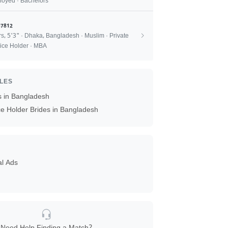
oyed · Bachelors
7812
rs, 5'3" · Dhaka, Bangladesh · Muslim · Private
ice Holder · MBA
ILES
s in Bangladesh
ce Holder Brides in Bangladesh
al Ads