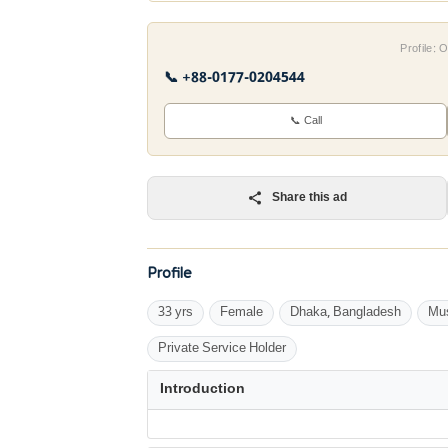
Profile:
📞 +88-0177-0204544
📞 Call
Share this ad
Profile
33 yrs
Female
Dhaka, Bangladesh
Mu
Private Service Holder
Introduction