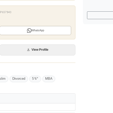
 OP657943
WhatsApp
View Profile
slim
Divorced
5'6"
MBA