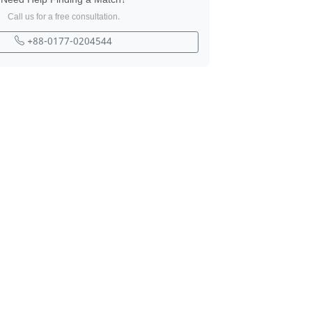
Need Help Finding a Match?
Call us for a free consultation.
+88-0177-0204544