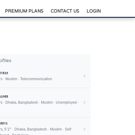
+88-0175-3836811
PREMIUM PLANS
CONTACT US
LOGIN
ofiles
81835
rs · Muslim · Telecommunication
62988
rs · Dhaka, Bangladesh · Muslim · Unemployed ·
8813
rs, 5'2" · Dhaka, Bangladesh · Muslim · Self