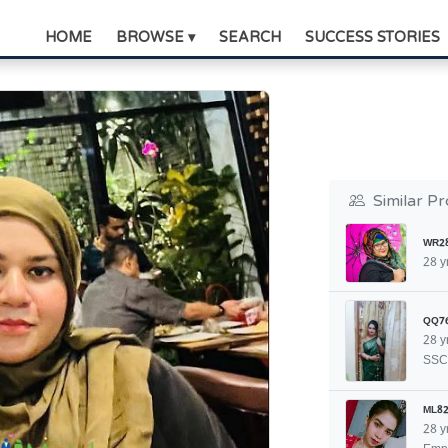
HOME
BROWSE ▾
SEARCH
SUCCESS STORIES
Similar Pr
WR2
28 y
QQ7
28 y
SSC
ML82
28 y