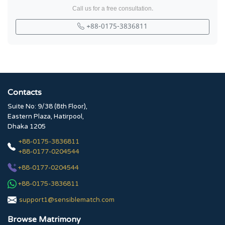
Call us for a free consultation.
+88-0175-3836811
Contacts
Suite No: 9/38 (8th Floor),
Eastern Plaza, Hatirpool,
Dhaka 1205
+88-0175-3836811
+88-0177-0204544
+88-0177-0204544
+88-0175-3836811
support1@sensiblematch.com
Browse Matrimony