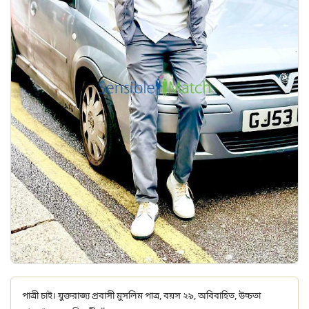
পাত্রী চাই। যুক্তরাজ্য প্রবাসী মুসলিম পাত্র, বয়স ২৯, অবিবাহিত, উচ্চতা