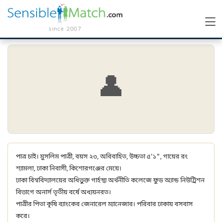
since 2007
👤
পাত্র চাই। মুসলিম পাত্রী, বয়স ২৩, অবিবাহিত, উচ্চতা ৫'১", গায়ের রং
শ্যামলা, ঢাকা নিবাসী, কিশোরগঞ্জের মেয়ে।
ঢাকা বিশ্ববিদ্যালয়ের অধিভুক্ত গার্হস্থ্য অর্থনীতি কলেজে ফুড অ্যান্ড নিউট্রিশন
বিভাগে অনার্স তৃতীয় বর্ষে অধ্যয়নরত।
পাত্রীর পিতা কৃষি ব্যাংকের জেনারেল ম্যানেজার। পরিবার ঢাকায় বসবাস
করে।