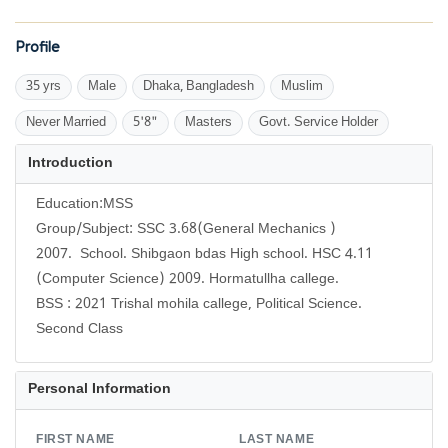
Profile
35 yrs
Male
Dhaka, Bangladesh
Muslim
Never Married
5'8"
Masters
Govt. Service Holder
Introduction
Education:MSS
Group/Subject: SSC 3.68(General Mechanics )
2007. School. Shibgaon bdas High school. HSC 4.11
(Computer Science) 2009. Hormatullha callege.
BSS : 2021 Trishal mohila callege, Political Science.
Personal Information
FIRST NAME
LAST NAME