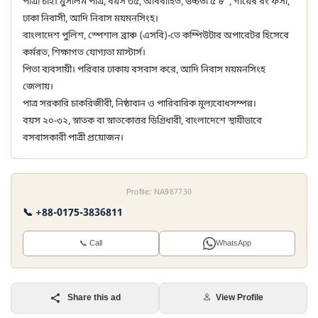
পাত্রী চাই। মুসলিম পাত্র, বয়স ৩৫, অবিবাহিত, উচ্চতা ৫'৮", গায়ের রং ফর্সা,
ঢাকা নিবাসী, আদি নিবাস ময়মনসিংহ।
বাংলাদেশ পুলিশ, স্পেশাল ব্রাঞ্চ (এসবি)-তে কম্পিউটার অপারেটর হিসেবে
কর্মরত, শিক্ষাগত যোগ্যতা মাস্টার্স।
পিতা ব্যবসায়ী। পরিবার ঢাকায় বসবাস করে, আদি নিবাস ময়মনসিংহ
জেলায়।
পাত্র সরকারি চাকরিজীবী, নিষ্ঠাবান ও পারিবারিক মূল্যবোধসম্পন্ন।
বয়স ২০-৩২, স্নাতক বা স্নাতকোত্তর ডিগ্রিধারী, বাংলাদেশে স্থায়ীভাবে
বসবাসকারী পাত্রী প্রয়োজন।
Profile: NA987730
📞 +88-0175-3836811
📞 Call
WhatsApp
Share this ad
View Profile