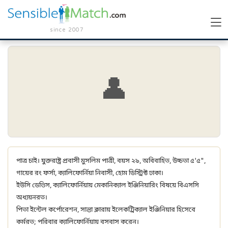
since 2007
👤
পাত্র চাই। যুক্তরাষ্ট্র প্রবাসী মুসলিম পাত্রী, বয়স ২৯, অবিবাহিত, উচ্চতা ৫'৫",
গায়ের রং ফর্সা, ক্যালিফোর্নিয়া নিবাসী, হোম ডিস্ট্রিক্ট ঢাকা।
ইউসি ডেভিস, ক্যালিফোর্নিয়ায় মেকানিক্যাল ইঞ্জিনিয়ারিং বিষয়ে বিএসসি
অধ্যয়নরত।
পিতা ইন্টেল কর্পোরেশন, সান্তা ক্লারায় ইলেকট্রিক্যাল ইঞ্জিনিয়ার হিসেবে
কর্মরত; পরিবার ক্যালিফোর্নিয়ায় বসবাস করেন।