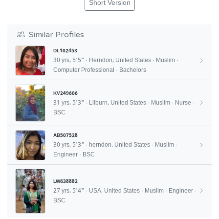
Short Version
Similar Profiles
DL102453
30 yrs, 5'5" · Herndon, United States · Muslim ·
Computer Professional · Bachelors
KV249606
31 yrs, 5'3" · Lilburn, United States · Muslim · Nurse ·
BSC
AB507528
30 yrs, 5'3" · herndon, United States · Muslim ·
Engineer · BSC
LW638882
27 yrs, 5'4" · USA, United States · Muslim · Engineer ·
BSC