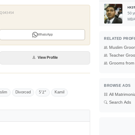
HX31
 MQ043454
50 y
MB
WhatsApp
RELATED PROF
Muslim Groo
Teacher Groo
View Profile
Grooms from 
BROWSE ADS
slim
Divorced
5'2"
Kamil
All Matrimoni
Search Ads