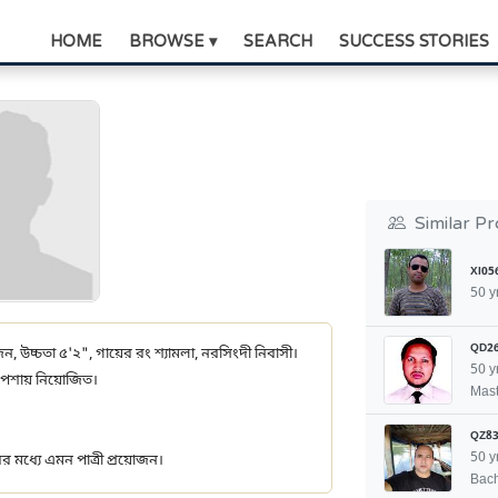
HOME
BROWSE ▾
SEARCH
SUCCESS STORIES
Similar Pr
XI05
50 y
QD2
৫ জন, উচ্চতা ৫'২", গায়ের রং শ্যামলা, নরসিংদী নিবাসী।
50 y
 পেশায় নিয়োজিত।
Mast
QZ83
50 y
র মধ্যে এমন পাত্রী প্রয়োজন।
Bach