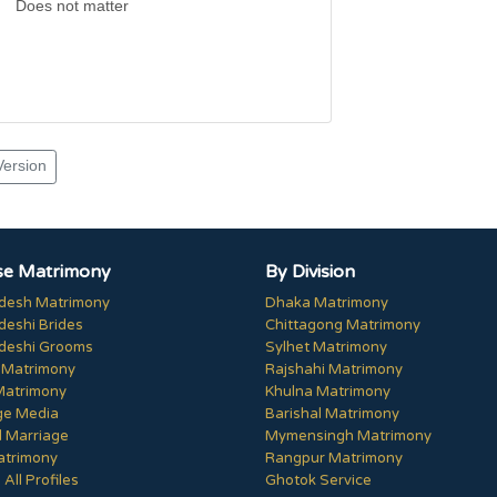
Does not matter
Version
e Matrimony
By Division
desh Matrimony
Dhaka Matrimony
deshi Brides
Chittagong Matrimony
deshi Grooms
Sylhet Matrimony
 Matrimony
Rajshahi Matrimony
Matrimony
Khulna Matrimony
ge Media
Barishal Matrimony
 Marriage
Mymensingh Matrimony
trimony
Rangpur Matrimony
All Profiles
Ghotok Service