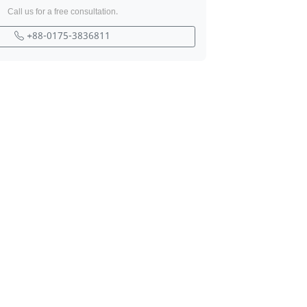
Call us for a free consultation.
+88-0175-3836811