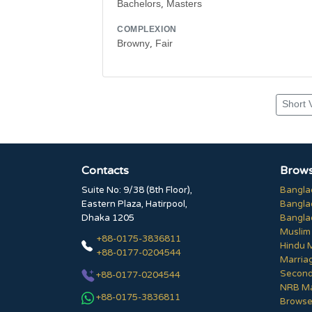
Bachelors, Masters
COMPLEXION
Browny, Fair
Short 
Contacts
Brows
Suite No: 9/38 (8th Floor),
Bangla
Eastern Plaza, Hatirpool,
Bangla
Dhaka 1205
Bangla
Muslim
+88-0175-3836811
Hindu 
+88-0177-0204544
Marria
Second
+88-0177-0204544
NRB Ma
+88-0175-3836811
Browse 