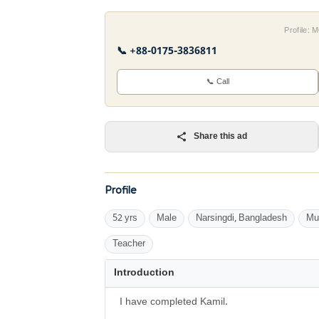
Profile:
📞 +88-0175-3836811
📞 Call
Share this ad
Profile
52 yrs
Male
Narsingdi, Bangladesh
Mu
Teacher
Introduction
I have completed Kamil.