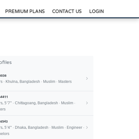
+88-0175-3836811
PREMIUM PLANS
CONTACT US
LOGIN
ofiles
6036
rs · Khulna, Bangladesh · Muslim · Masters
64411
rs, 5'7" · Chittagoang, Bangladesh · Muslim ·
ers
6543
rs, 5'4" · Dhaka, Bangladesh · Muslim · Engineer ·
elors