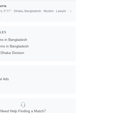
6176
rs, 5'11" · Dhaka, Bangladesh · Muslim · Lawyer ·
A
ILES
ms in Bangladesh
ms in Bangladesh
Dhaka Division
al Ads
Need Help Finding a Match?