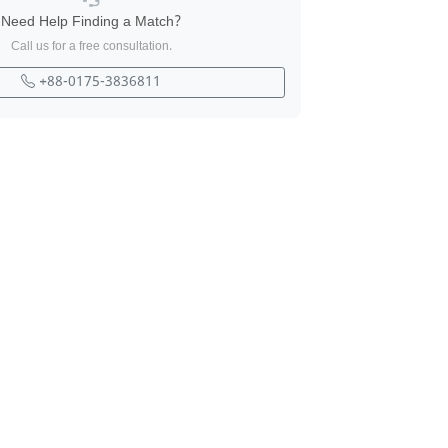
Need Help Finding a Match?
Call us for a free consultation.
+88-0175-3836811