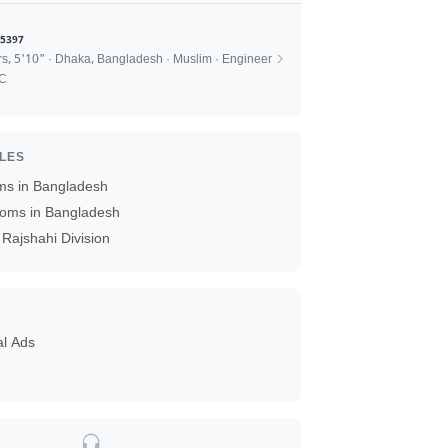
5397
rs, 5'10" · Dhaka, Bangladesh · Muslim · Engineer
SC
ILES
ms in Bangladesh
oms in Bangladesh
Rajshahi Division
al Ads