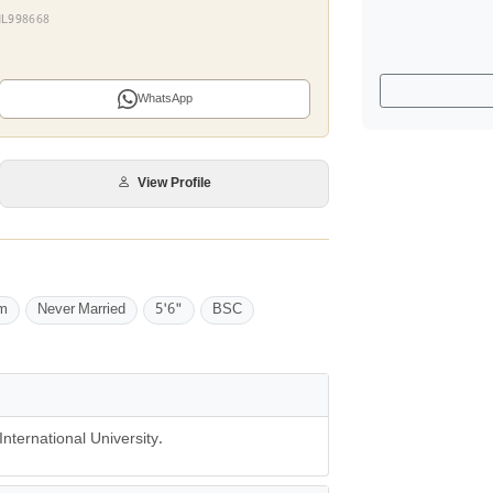
 ML998668
WhatsApp
View Profile
m
Never Married
5'6"
BSC
nternational University.