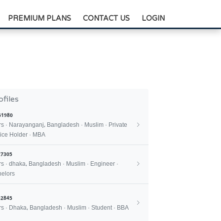
+88-0175-3836811
PREMIUM PLANS
CONTACT US
LOGIN
ofiles
61980
rs · Narayanganj, Bangladesh · Muslim · Private
ice Holder · MBA
7305
rs · dhaka, Bangladesh · Muslim · Engineer ·
elors
2845
rs · Dhaka, Bangladesh · Muslim · Student · BBA