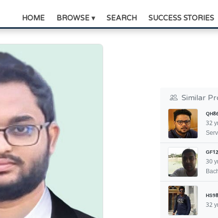
HOME
BROWSE ▾
SEARCH
SUCCESS STORIES
Similar Pr
QH8
32 y
Serv
GF12
30 y
Bach
HS98
32 y