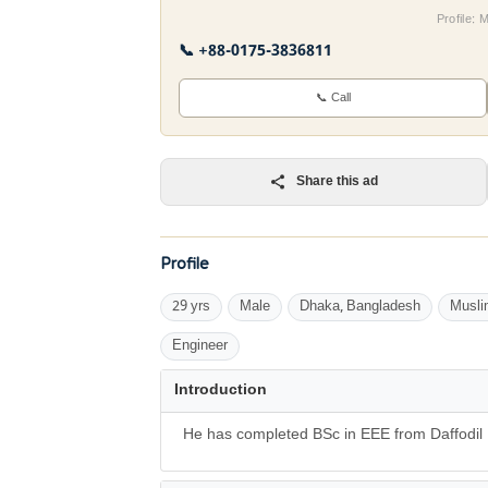
Profile:
📞 +88-0175-3836811
📞 Call
Share this ad
Profile
29 yrs
Male
Dhaka, Bangladesh
Musli
Engineer
Introduction
He has completed BSc in EEE from Daffodil I