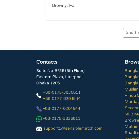
Browny, Fair
Short 
Contacts
Brows
Suite No: 9/38 (8th Floor),
Bangla
Eastern Plaza, Hatirpool,
Bangla
Dhaka 1205
Bangla
Muslim
+88-0175-3836811
Hindu 
+88-0177-0204544
Marria
Second
+88-0177-0204544
NRB Ma
+88-0175-3836811
Browse 
Matrim
support1@sensiblematch.com
Shadi.c