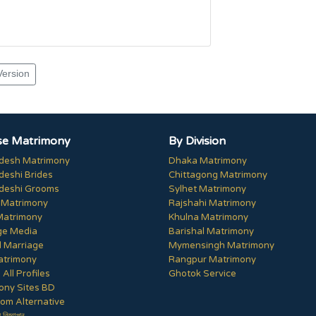
Version
e Matrimony
By Division
desh Matrimony
Dhaka Matrimony
deshi Brides
Chittagong Matrimony
deshi Grooms
Sylhet Matrimony
 Matrimony
Rajshahi Matrimony
Matrimony
Khulna Matrimony
ge Media
Barishal Matrimony
 Marriage
Mymensingh Matrimony
trimony
Rangpur Matrimony
All Profiles
Ghotok Service
ony Sites BD
om Alternative