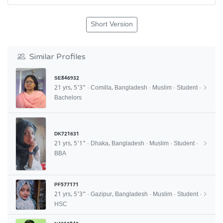
Short Version
Similar Profiles
SE846932
21 yrs, 5'3" · Comilla, Bangladesh · Muslim · Student ·
Bachelors
DK721631
21 yrs, 5'1" · Dhaka, Bangladesh · Muslim · Student ·
BBA
PF577171
21 yrs, 5'3" · Gazipur, Bangladesh · Muslim · Student ·
HSC