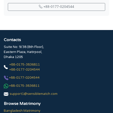
+88-0177-0204544
Contacts
Suite No: 9/38 (8th Floor),
Eastern Plaza, Hatirpool,
Dhaka 1205
+88-0175-3836811
+88-0177-0204544
+88-0177-0204544
+88-0175-3836811
support1@sensiblematch.com
Browse Matrimony
Bangladesh Matrimony