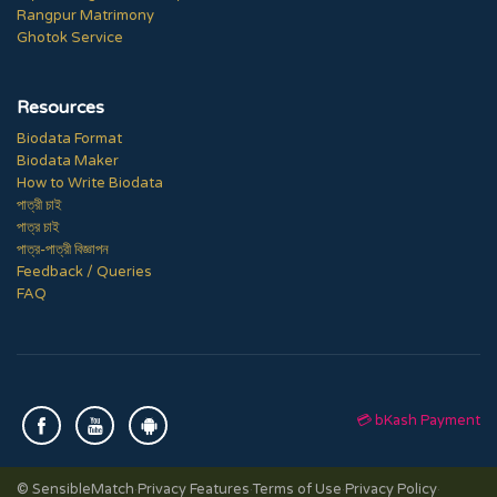
Rangpur Matrimony
Ghotok Service
Resources
Biodata Format
Biodata Maker
How to Write Biodata
পাত্রী চাই
পাত্র চাই
পাত্র-পাত্রী বিজ্ঞাপন
Feedback / Queries
FAQ
💳 bKash Payment
© SensibleMatch
·
Privacy Features
·
Terms of Use
·
Privacy Policy
·