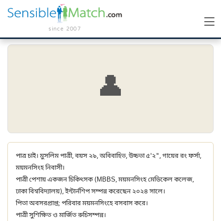
since 2007
👤
পাত্র চাই। মুসলিম পাত্রী, বয়স ২৯, অবিবাহিত, উচ্চতা ৫'২", গায়ের রং ফর্সা,
ময়মনসিংহ নিবাসী।
পাত্রী পেশায় একজন চিকিৎসক (MBBS, ময়মনসিংহ মেডিকেল কলেজ,
ঢাকা বিশ্ববিদ্যালয়), ইন্টার্নশিপ সম্পন্ন করেছেন ২০২৪ সালে।
পিতা অবসরপ্রাপ্ত; পরিবার ময়মনসিংহে বসবাস করে।
পাত্রী সুশিক্ষিত ও মার্জিত রুচিসম্পন্ন।