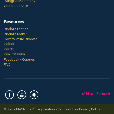
Rangpur Matrimony
Ghotok Service
Resources
Biodata Format
Biodata Maker
How to Write Biodata
পাত্রী চাই
পাত্র চাই
পাত্র-পাত্রী বিজ্ঞাপন
Feedback / Queries
FAQ
💳 bKash Payment
© SensibleMatch
·
Privacy Features
·
Terms of Use
·
Privacy Policy
·