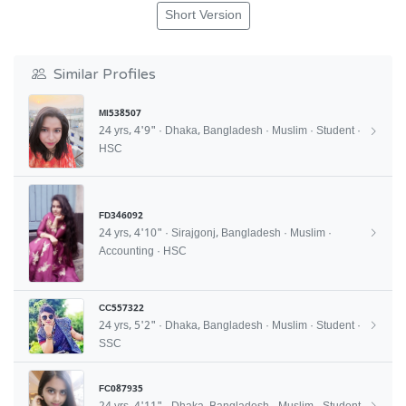
Short Version
Similar Profiles
MI538507
24 yrs, 4'9" · Dhaka, Bangladesh · Muslim · Student ·
HSC
FD346092
24 yrs, 4'10" · Sirajgonj, Bangladesh · Muslim ·
Accounting · HSC
CC557322
24 yrs, 5'2" · Dhaka, Bangladesh · Muslim · Student ·
SSC
FC087935