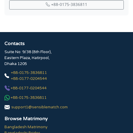
+88-0175-3836811
Contacts
Suite No: 9/38 (8th Floor),
Eastern Plaza, Hatirpool,
Dhaka 1205
+88-0175-3836811
+88-0177-0204544
+88-0177-0204544
+88-0175-3836811
support1@sensiblematch.com
Browse Matrimony
Bangladesh Matrimony