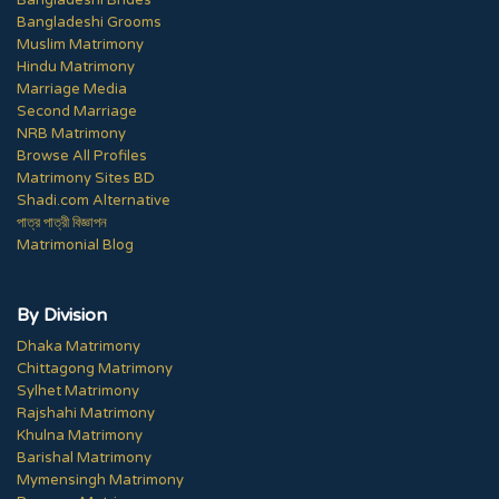
Bangladeshi Brides
Bangladeshi Grooms
Muslim Matrimony
Hindu Matrimony
Marriage Media
Second Marriage
NRB Matrimony
Browse All Profiles
Matrimony Sites BD
Shadi.com Alternative
পাত্র পাত্রী বিজ্ঞাপন
Matrimonial Blog
By Division
Dhaka Matrimony
Chittagong Matrimony
Sylhet Matrimony
Rajshahi Matrimony
Khulna Matrimony
Barishal Matrimony
Mymensingh Matrimony