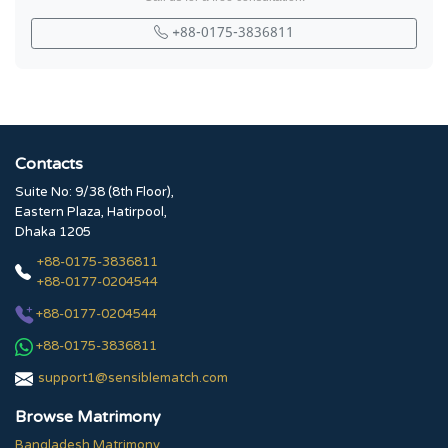
+88-0175-3836811
Contacts
Suite No: 9/38 (8th Floor),
Eastern Plaza, Hatirpool,
Dhaka 1205
+88-0175-3836811
+88-0177-0204544
+88-0177-0204544
+88-0175-3836811
support1@sensiblematch.com
Browse Matrimony
Bangladesh Matrimony