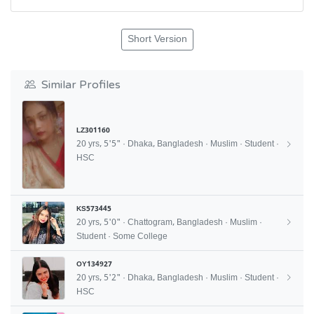
Short Version
Similar Profiles
LZ301160
20 yrs, 5'5" · Dhaka, Bangladesh · Muslim · Student ·
HSC
KS573445
20 yrs, 5'0" · Chattogram, Bangladesh · Muslim ·
Student · Some College
OY134927
20 yrs, 5'2" · Dhaka, Bangladesh · Muslim · Student ·
HSC