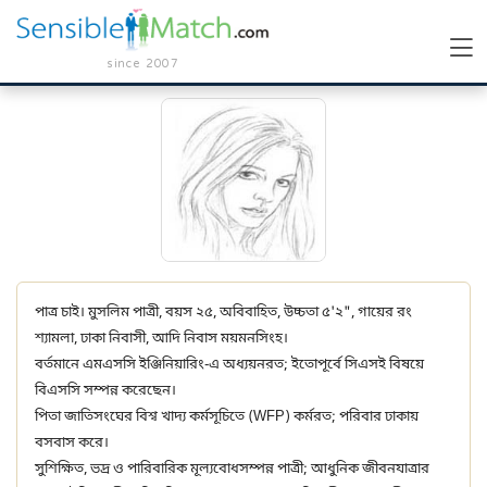
since 2007
পাত্র চাই। মুসলিম পাত্রী, বয়স ২৫, অবিবাহিত, উচ্চতা ৫'২", গায়ের রং
শ্যামলা, ঢাকা নিবাসী, আদি নিবাস ময়মনসিংহ।
বর্তমানে এমএসসি ইঞ্জিনিয়ারিং-এ অধ্যয়নরত; ইতোপূর্বে সিএসই বিষয়ে
বিএসসি সম্পন্ন করেছেন।
পিতা জাতিসংঘের বিশ্ব খাদ্য কর্মসূচিতে (WFP) কর্মরত; পরিবার ঢাকায়
বসবাস করে।
সুশিক্ষিত, ভদ্র ও পারিবারিক মূল্যবোধসম্পন্ন পাত্রী; আধুনিক জীবনযাত্রার