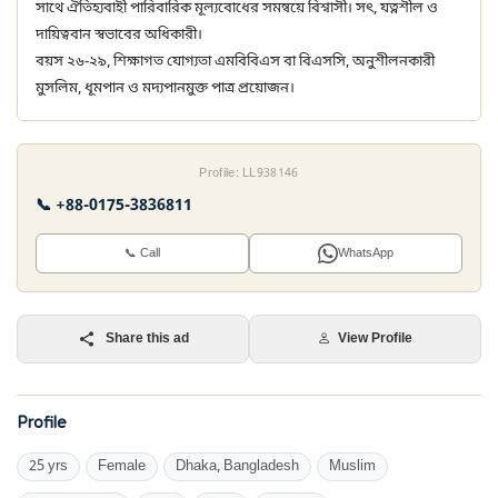
সাথে ঐতিহ্যবাহী পারিবারিক মূল্যবোধের সমন্বয়ে বিশ্বাসী। সৎ, যত্নশীল ও
দায়িত্ববান স্বভাবের অধিকারী।
বয়স ২৬-২৯, শিক্ষাগত যোগ্যতা এমবিবিএস বা বিএসসি, অনুশীলনকারী
মুসলিম, ধূমপান ও মদ্যপানমুক্ত পাত্র প্রয়োজন।
Profile: LL938146
📞 +88-0175-3836811
📞 Call
WhatsApp
Share this ad
View Profile
Profile
25 yrs
Female
Dhaka, Bangladesh
Muslim