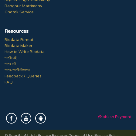
Mymensingh Matrimony
Rangpur Matrimony
Ghotok Service
Resources
Biodata Format
Biodata Maker
How to Write Biodata
পাত্রী চাই
পাত্র চাই
পাত্র-পাত্রী বিজ্ঞাপন
Feedback / Queries
FAQ
💳 bKash Payment
© SensibleMatch
·
Privacy Features
·
Terms of Use
·
Privacy Policy
·