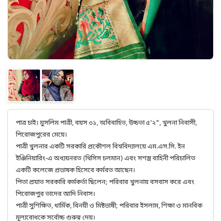
পাত্র চাই। মুসলিম পাত্রী, বয়স ৩১, অবিবাহিত, উচ্চতা ৫'২", খুলনা নিবাসী,
পিরোজপুরের মেয়ে।
পাত্রী খুলনার একটি সরকারি প্রকৌশল বিশ্ববিদ্যালয়ে এম.এস.সি. ইন
ইঞ্জিনিয়ারিং-এ অধ্যয়নরত (থিসিস চলমান) এবং সশস্ত্র বাহিনী পরিচালিত
একটি কলেজে প্রভাষক হিসেবে কর্মরত আছেন।
পিতা প্রয়াত সরকারি কর্মকর্তা ছিলেন; পরিবার খুলনায় বসবাস করে এবং
পিরোজপুর তাদের আদি নিবাস।
পাত্রী সুশিক্ষিত, ধার্মিক, বিনয়ী ও মিষ্টভাষী; পরিবার ইসলাম, শিক্ষা ও মানবিক
মূল্যবোধকে সর্বোচ্চ গুরুত্ব দেয়।