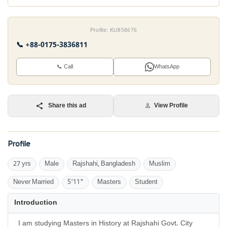
Profile: KU858676
📞 +88-0175-3836811
📞 Call
WhatsApp
Share this ad
View Profile
Profile
27 yrs
Male
Rajshahi, Bangladesh
Muslim
Never Married
5'11"
Masters
Student
Introduction
I am studying Masters in History at Rajshahi Govt. City