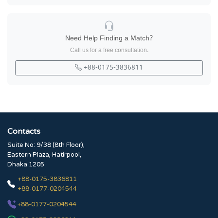
Need Help Finding a Match?
Call us for a free consultation.
+88-0175-3836811
Contacts
Suite No: 9/38 (8th Floor),
Eastern Plaza, Hatirpool,
Dhaka 1205
+88-0175-3836811
+88-0177-0204544
+88-0177-0204544