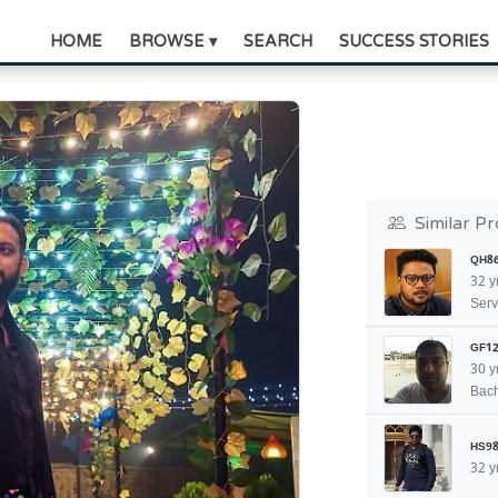
HOME
BROWSE ▾
SEARCH
SUCCESS STORIES
Similar Pr
QH8
32 y
Serv
GF12
30 y
Bach
HS98
32 y