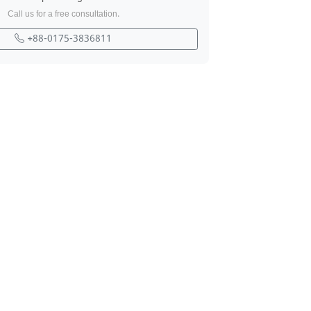
Call us for a free consultation.
+88-0175-3836811