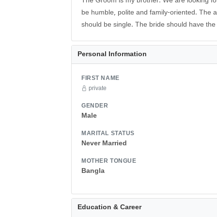
The Groom is my brother. We are looking for
be humble, polite and family-oriented. The
should be single. The bride should have the 
Personal Information
FIRST NAME
private
GENDER
Male
MARITAL STATUS
Never Married
MOTHER TONGUE
Bangla
Education & Career