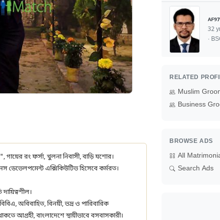
AF97
32 y
· B
RELATED PROF
Muslim Groo
Business Gro
BROWSE ADS
All Matrimoni
", গায়ের রং ফর্সা, খুলনা নিবাসী, বাড়ি যশোর।
নেস ডেভেলপমেন্ট এক্সিকিউটিভ হিসেবে কর্মরত।
Search Ads
 দায়িত্বশীল।
 বিবিএ, অবিবাহিত, বিনয়ী, ভদ্র ও পারিবারিক
াকতে আগ্রহী, বাংলাদেশে স্থায়ীভাবে বসবাসকারী।