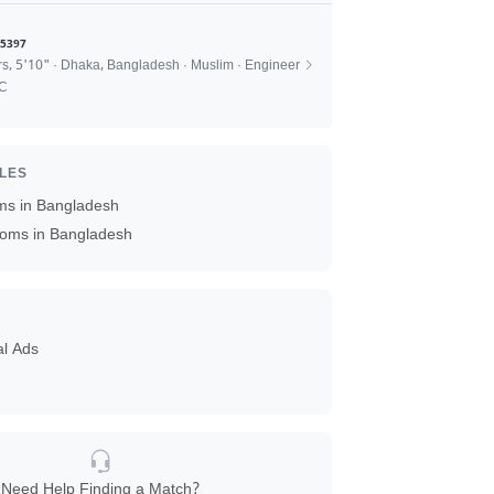
5397
rs, 5'10" · Dhaka, Bangladesh · Muslim · Engineer
SC
ILES
ms in Bangladesh
oms in Bangladesh
al Ads
Need Help Finding a Match?