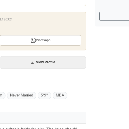
 KL120321
WhatsApp
View Profile
im
Never Married
5'9"
MBA