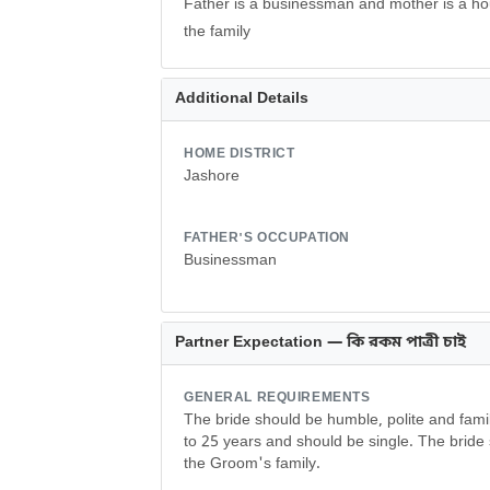
Father is a businessman and mother is a ho
the family
Additional Details
HOME DISTRICT
Jashore
FATHER'S OCCUPATION
Businessman
Partner Expectation — কি রকম পাত্রী চাই
GENERAL REQUIREMENTS
The bride should be humble, polite and fam
to 25 years and should be single. The bride 
the Groom's family.