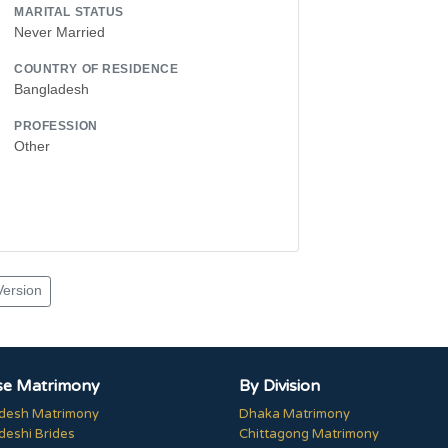
MARITAL STATUS
Never Married
COUNTRY OF RESIDENCE
Bangladesh
PROFESSION
Other
Version
e Matrimony
By Division
desh Matrimony
Dhaka Matrimony
deshi Brides
Chittagong Matrimony