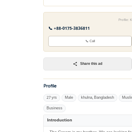
Profile:
📞 +88-0175-3836811
📞 Call
Share this ad
Profile
27 yrs
Male
khulna, Bangladesh
Musl
Business
Introduction