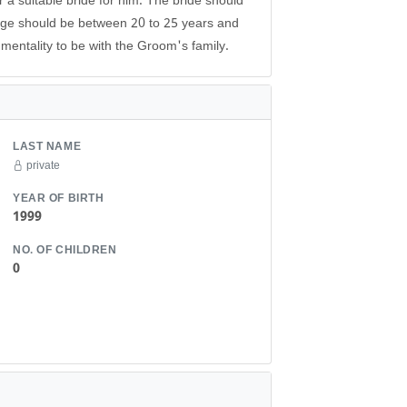
 a suitable bride for him. The bride should
 age should be between 20 to 25 years and
mentality to be with the Groom's family.
LAST NAME
private
YEAR OF BIRTH
1999
NO. OF CHILDREN
0