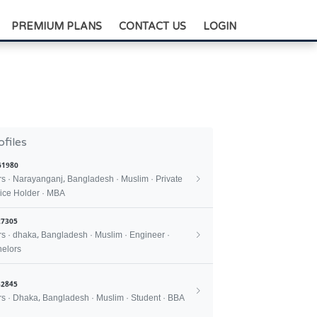
+88-0175-3836811
PREMIUM PLANS
CONTACT US
LOGIN
ofiles
61980
rs · Narayanganj, Bangladesh · Muslim · Private
ice Holder · MBA
7305
rs · dhaka, Bangladesh · Muslim · Engineer ·
elors
2845
rs · Dhaka, Bangladesh · Muslim · Student · BBA