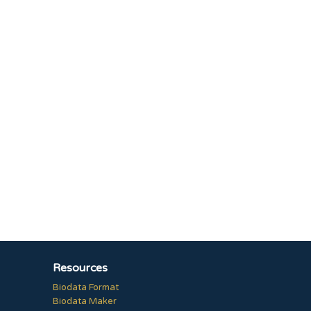
Resources
Biodata Format
Biodata Maker