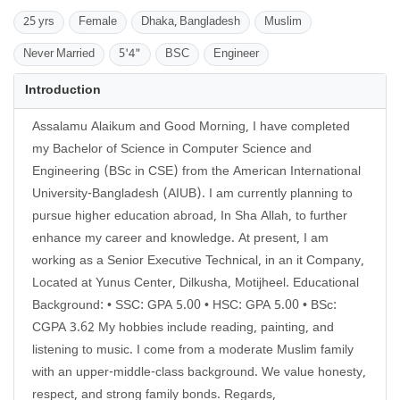
25 yrs
Female
Dhaka, Bangladesh
Muslim
Never Married
5'4"
BSC
Engineer
Introduction
Assalamu Alaikum and Good Morning, I have completed
my Bachelor of Science in Computer Science and
Engineering (BSc in CSE) from the American International
University-Bangladesh (AIUB). I am currently planning to
pursue higher education abroad, In Sha Allah, to further
enhance my career and knowledge. At present, I am
working as a Senior Executive Technical, in an it Company,
Located at Yunus Center, Dilkusha, Motijheel. Educational
Background: • SSC: GPA 5.00 • HSC: GPA 5.00 • BSc:
CGPA 3.62 My hobbies include reading, painting, and
listening to music. I come from a moderate Muslim family
with an upper-middle-class background. We value honesty,