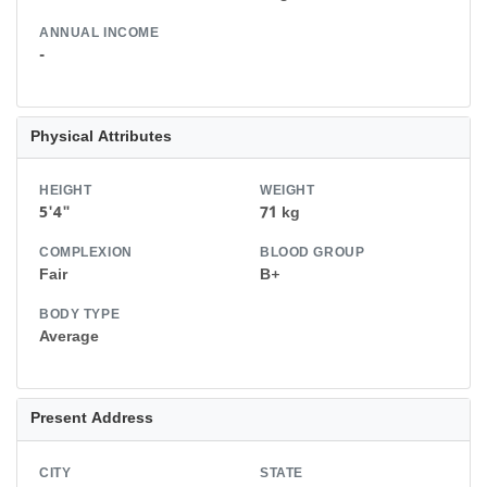
ANNUAL INCOME
-
Physical Attributes
HEIGHT
WEIGHT
5'4"
71 kg
COMPLEXION
BLOOD GROUP
Fair
B+
BODY TYPE
Average
Present Address
CITY
STATE