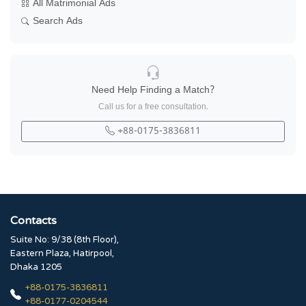
All Matrimonial Ads
Search Ads
Need Help Finding a Match?
Call us for a free consultation.
+88-0175-3836811
Contacts
Suite No: 9/38 (8th Floor),
Eastern Plaza, Hatirpool,
Dhaka 1205
+88-0175-3836811
+88-0177-0204544