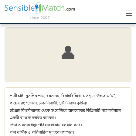
since 2007
👤
পাত্রী চাই। মুসলিম পাত্র, বয়স ৪০, বিবাহবিচ্ছিন্ন, ১ সন্তান, উচ্চতা ৫'৮",
গায়ের রং শ্যামলা, ঢাকা নিবাসী, স্থায়ী নিবাস কুমিল্লা।
চট্টগ্রাম বিশ্ববিদ্যালয় থেকে ইংরেজিতে স্নাতকোত্তর ডিগ্রিধারী পাত্র বর্তমানে
একটি ব্যাংকে কর্মরত আছেন।
পিতা অবসরপ্রাপ্ত। পরিবার ঢাকায় বসবাস করে।
পাত্র ধার্মিক ও পারিবারিক মূল্যবোধসম্পন্ন।