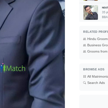
NE67
35 y
BBA
RELATED PROF
Hindu Grooms
Business Gro
Grooms from 
BROWSE ADS
All Matrimoni
Search Ads