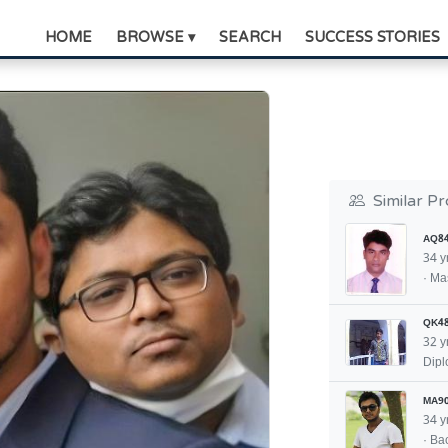
HOME
BROWSE ▾
SEARCH
SUCCESS STORIES
Similar Pr
AQ8
34 y
· Ma
QK4
32 y
Dip
MA9
34 y
· Ba