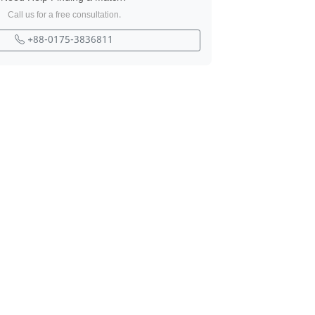
Call us for a free consultation.
+88-0175-3836811