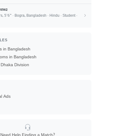
0562
rs, 5'6" · Bogra, Bangladesh · Hindu · Student ·
ILES
 in Bangladesh
oms in Bangladesh
Dhaka Division
al Ads
Need Help Finding a Match?