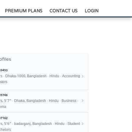
+88-0175-3836811
PREMIUM PLANS
CONTACT US
LOGIN
ofiles
49493
rs · Dhaka-1000, Bangladesh · Hindu · Accounting
sters
89746
rs, 5'7" · Dhaka, Bangladesh · Hindu · Business ·
loma
07162
rs, 5'6" · badarganj, Bangladesh · Hindu · Student
chelors