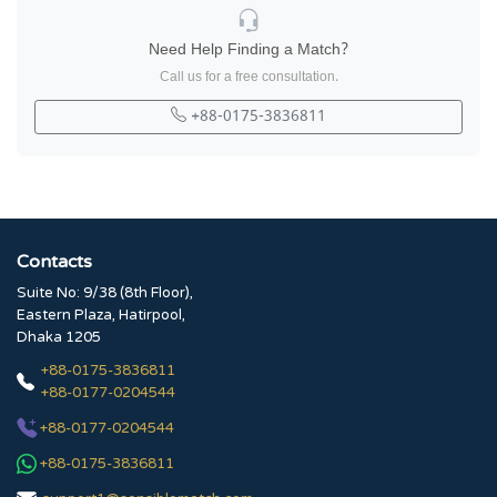
Need Help Finding a Match?
Call us for a free consultation.
+88-0175-3836811
Contacts
Suite No: 9/38 (8th Floor),
Eastern Plaza, Hatirpool,
Dhaka 1205
+88-0175-3836811
+88-0177-0204544
+88-0177-0204544
+88-0175-3836811