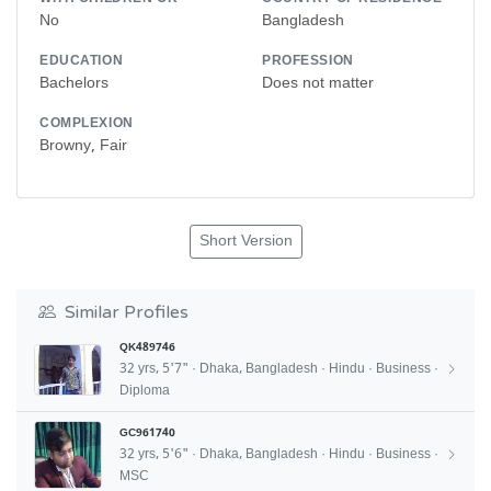
No
Bangladesh
EDUCATION
PROFESSION
Bachelors
Does not matter
COMPLEXION
Browny, Fair
Short Version
Similar Profiles
QK489746
32 yrs, 5'7" · Dhaka, Bangladesh · Hindu · Business ·
Diploma
GC961740
32 yrs, 5'6" · Dhaka, Bangladesh · Hindu · Business ·
MSC