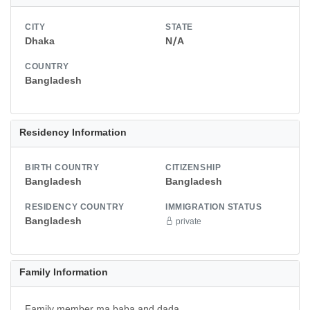
CITY
STATE
Dhaka
N/A
COUNTRY
Bangladesh
Residency Information
BIRTH COUNTRY
CITIZENSHIP
Bangladesh
Bangladesh
RESIDENCY COUNTRY
IMMIGRATION STATUS
Bangladesh
private
Family Information
Family member ma,baba and dada