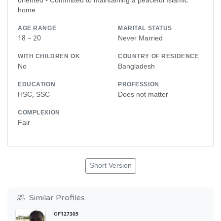
oriented • Committed to maintaining a peaceful Islamic
home
AGE RANGE
MARITAL STATUS
18 – 20
Never Married
WITH CHILDREN OK
COUNTRY OF RESIDENCE
No
Bangladesh
EDUCATION
PROFESSION
HSC, SSC
Does not matter
COMPLEXION
Fair
Short Version
Similar Profiles
GF127305