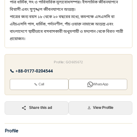
পাত্র ধার্মিক, সৎ ও পারিবারিক মূল্যবোধসম্পন্ন। ইসলামিক জীবনযাপনে
বিশ্বাসী এবং সুশৃঙ্খল জীবনযাপনে অভ্যস্ত।
পাত্রের জন্য বয়স ১৮ থেকে ২০ বছরের মধ্যে, কমপক্ষে এসএসসি বা
এইচএসসি পাস, ধার্মিক, পর্দানশীল, পাঁচ ওয়াক্ত নামাজে অভ্যস্ত এবং
বাংলাদেশে স্থায়ীভাবে বসবাসকারী অধূমপায়ী ও মদ্যপান থেকে বিরত পাত্রী
প্রয়োজন।
Profile: GO605672
📞 +88-0177-0204544
📞 Call
WhatsApp
Share this ad
View Profile
Profile