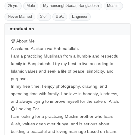
26 yrs
Male
Mymensingh Sadar, Bangladesh
Muslim
Never Married
5'6"
BSC
Engineer
Introduction
🧕 About Me
Assalamu Alaikum wa Rahmatullah.
I am a practicing Muslimah from a humble and respectful
family in Bangladesh. I try my best to live according to
Islamic values and seek a life of peace, simplicity, and
purpose.
In my free time, I enjoy photography, drawing, and
spending time with family. I believe in honesty, kindness,
and always trying to improve myself for the sake of Allah.
💍 Looking For
I am looking for a practicing Muslim brother who fears
Allah, values deen over dunya, and is serious about
building a peaceful and loving marriage based on Islam.