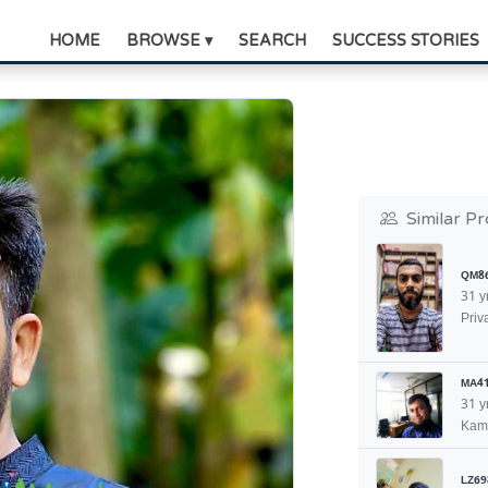
HOME
BROWSE ▾
SEARCH
SUCCESS STORIES
Similar Pr
QM8
31 y
Priv
MA4
31 y
Kami
LZ69