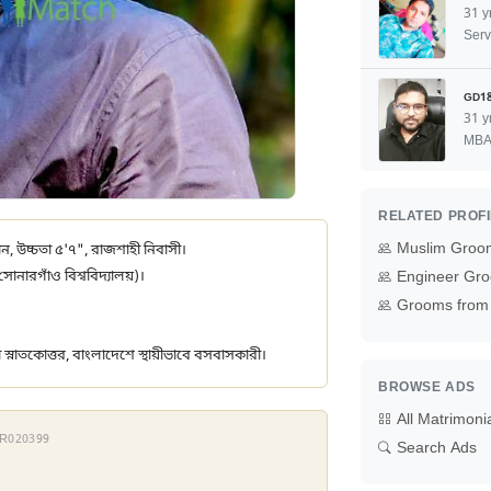
31 y
Serv
GD1
31 y
MB
RELATED PROF
Muslim Groo
্তান, উচ্চতা ৫'৭", রাজশাহী নিবাসী।
োনারগাঁও বিশ্ববিদ্যালয়)।
Engineer Gro
Grooms from 
া স্নাতকোত্তর, বাংলাদেশে স্থায়ীভাবে বসবাসকারী।
BROWSE ADS
All Matrimoni
 FR020399
Search Ads