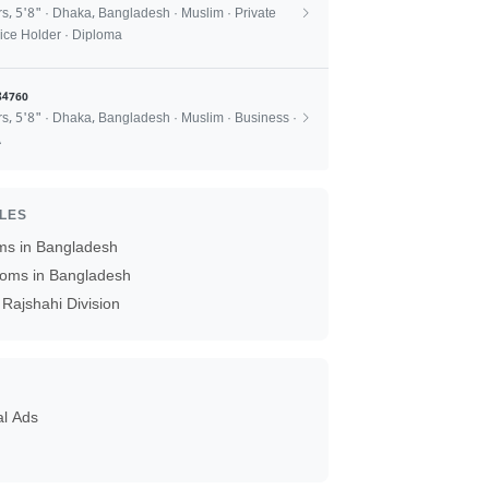
rs, 5'8" · Dhaka, Bangladesh · Muslim · Private
ice Holder · Diploma
84760
rs, 5'8" · Dhaka, Bangladesh · Muslim · Business ·
A
ILES
ms in Bangladesh
oms in Bangladesh
Rajshahi Division
al Ads