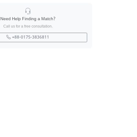
Need Help Finding a Match?
Call us for a free consultation.
+88-0175-3836811