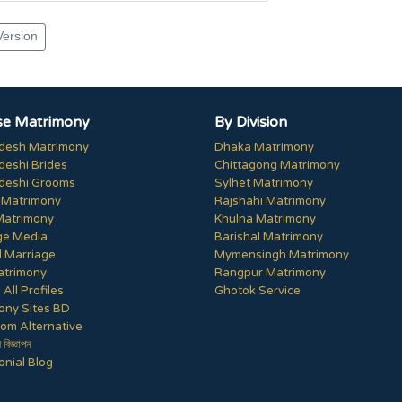
Version
e Matrimony
By Division
desh Matrimony
Dhaka Matrimony
deshi Brides
Chittagong Matrimony
deshi Grooms
Sylhet Matrimony
 Matrimony
Rajshahi Matrimony
Matrimony
Khulna Matrimony
ge Media
Barishal Matrimony
 Marriage
Mymensingh Matrimony
trimony
Rangpur Matrimony
All Profiles
Ghotok Service
ony Sites BD
om Alternative
ী বিজ্ঞাপন
nial Blog