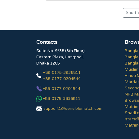
Short 
Contacts
Brows
Suite No: 9/38 (8th Floor),
Bangla
Eastern Plaza, Hatirpool,
Bangla
Dhaka 1205
Bangla
Muslim
+88-0175-3836811
Hindu 
+88-0177-0204544
Marria
Second
+88-0177-0204544
NRB Ma
+88-0175-3836811
Browse 
Matrim
support1@sensiblematch.com
Shadi.c
পাত্র পাত্র
Matrimo