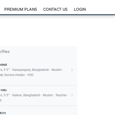
+88-0175-3836811
PREMIUM PLANS
CONTACT US
LOGIN
ofiles
65868
rs, 5'5" · Narayanganj, Bangladesh · Muslim ·
ate Service Holder · HSC
17483
rs, 5'5" · Natore, Bangladesh · Muslim · Teacher ·
l
8373