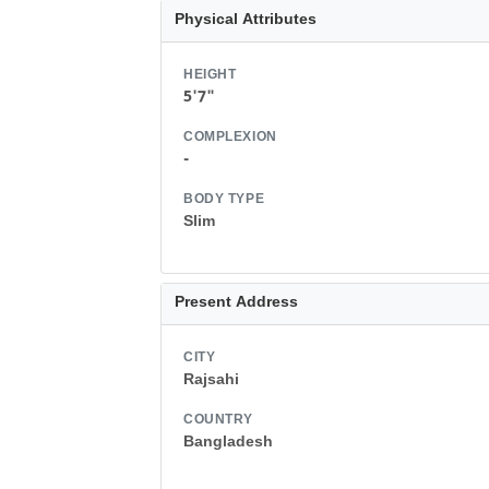
Physical Attributes
HEIGHT
5'7"
COMPLEXION
-
BODY TYPE
Slim
Present Address
CITY
Rajsahi
COUNTRY
Bangladesh