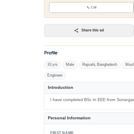
📞 Call
Share this ad
Profile
33 yrs
Male
Rajsahi, Bangladesh
Musl
Engineer
Introduction
I have completed BSc In EEE from Sonargao
Personal Information
FIRST NAME