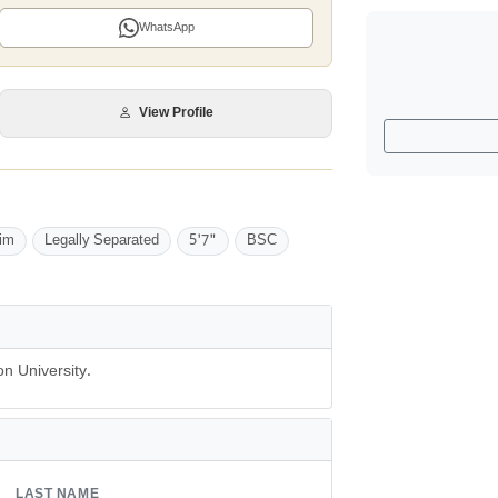
WhatsApp
View Profile
im
Legally Separated
5'7"
BSC
n University.
LAST NAME