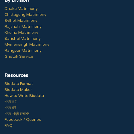
By Division
Dhaka Matrimony
Chittagong Matrimony
Sylhet Matrimony
Rajshahi Matrimony
Khulna Matrimony
Barishal Matrimony
Mymensingh Matrimony
Rangpur Matrimony
Ghotok Service
Resources
Biodata Format
Biodata Maker
How to Write Biodata
পাত্রী চাই
পাত্র চাই
পাত্র-পাত্রী বিজ্ঞাপন
Feedback / Queries
FAQ