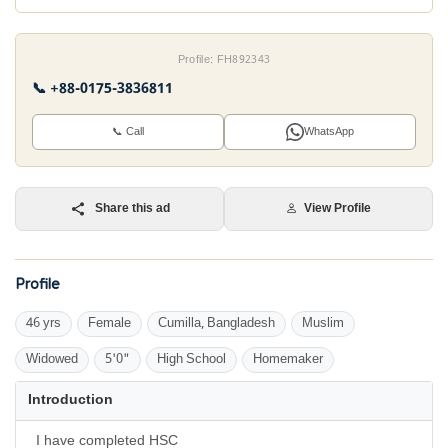
Profile: FH892343
📞 +88-0175-3836811
📞 Call
WhatsApp
Share this ad
View Profile
Profile
46 yrs
Female
Cumilla, Bangladesh
Muslim
Widowed
5'0"
High School
Homemaker
Introduction
I have completed HSC