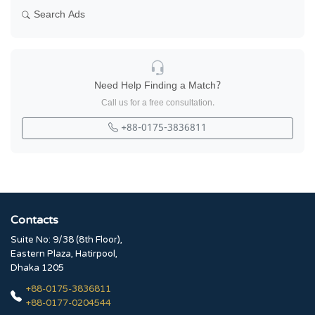
Search Ads
Need Help Finding a Match?
Call us for a free consultation.
+88-0175-3836811
Contacts
Suite No: 9/38 (8th Floor),
Eastern Plaza, Hatirpool,
Dhaka 1205
+88-0175-3836811
+88-0177-0204544