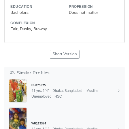
EDUCATION
PROFESSION
Bachelors
Does not matter
COMPLEXION
Fair, Dusky, Browny
Short Version
Similar Profiles
EU075575
41 yrs, 5'4" · Dhaka, Bangladesh · Muslim ·
Unemployed · HSC
WB275367