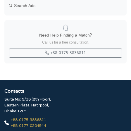
Search Ads
Need Help Finding a Match?
Call us for a free consultation.
+88-0175-3836811
Contacts
Suite No: 9/38 (8th Floor),
Eastern Plaza, Hatirpool,
Dhaka 1205
+88-0175-3836811
+88-0177-0204544