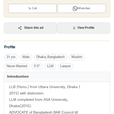
📞 Call
WhatsApp
Share this ad
View Profile
Profile
31 yrs
Male
Dhaka, Bangladesh
Muslim
Never Married
5'3"
LLM
Lawyer
Introduction
LLB (Hons.) from Uttara University, Dhaka (
2015) with distinction.
LLM completed from ASA University,
Dhaka(2016).
ADVOCATE of Bangladesh BAR Council till