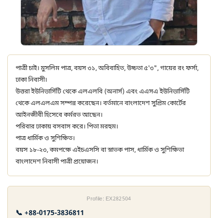
পাত্রী চাই। মুসলিম পাত্র, বয়স ৩১, অবিবাহিত, উচ্চতা ৫'৩", গায়ের রং ফর্সা,
ঢাকা নিবাসী।
উত্তরা ইউনিভার্সিটি থেকে এলএলবি (অনার্স) এবং এএসএ ইউনিভার্সিটি
থেকে এলএলএম সম্পন্ন করেছেন। বর্তমানে বাংলাদেশ সুপ্রিম কোর্টের
আইনজীবী হিসেবে কর্মরত আছেন।
পরিবার ঢাকায় বসবাস করে। পিতা মরহুম।
পাত্র ধার্মিক ও সুশিক্ষিত।
বয়স ১৮-২৩, কমপক্ষে এইচএসসি বা স্নাতক পাস, ধার্মিক ও সুশিক্ষিতা
বাংলাদেশ নিবাসী পাত্রী প্রয়োজন।
Profile: EX282504
📞 +88-0175-3836811