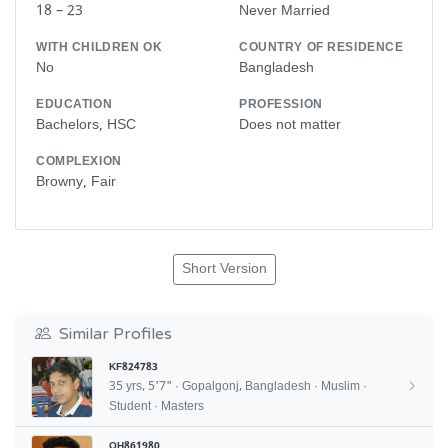
18 – 23
Never Married
WITH CHILDREN OK
COUNTRY OF RESIDENCE
No
Bangladesh
EDUCATION
PROFESSION
Bachelors, HSC
Does not matter
COMPLEXION
Browny, Fair
Short Version
Similar Profiles
KF824783
35 yrs, 5'7" · Gopalgonj, Bangladesh · Muslim ·
Student · Masters
QH861980