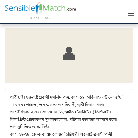
since 2007
👤
পাত্রী চাই। যুক্তরাষ্ট্র প্রবাসী মুসলিম পাত্র, বয়স ৩১, অবিবাহিত, উচ্চতা ৫'৯",
গায়ের রং শ্যামলা, লস অ্যাঞ্জেলেস নিবাসী, স্থায়ী নিবাস ঢাকা।
পাত্র ইঞ্জিনিয়ার এবং এমএসসি (অ্যাপ্লাইড স্ট্যাটিস্টিক্স) ডিগ্রিধারী।
পিতা প্রিন্ট প্রোডাকশন সুপারভাইজার; পরিবার কানাডায় বসবাস করে।
পাত্র সুশিক্ষিত ও কর্মনিষ্ঠ।
বয়স ২২-২৮, স্নাতক বা স্নাতকোত্তর ডিগ্রিধারী, যুক্তরাষ্ট্র প্রবাসী পাত্রী