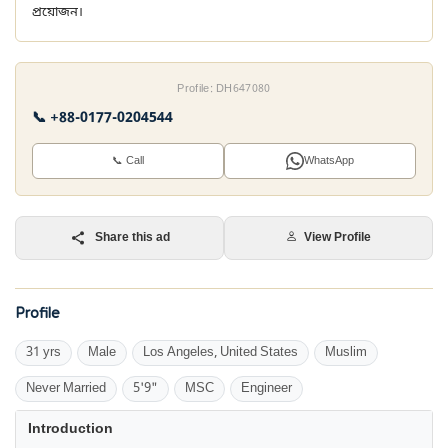
প্রয়োজন।
Profile: DH647080
📞 +88-0177-0204544
📞 Call
WhatsApp
Share this ad
View Profile
Profile
31 yrs
Male
Los Angeles, United States
Muslim
Never Married
5'9"
MSC
Engineer
Introduction