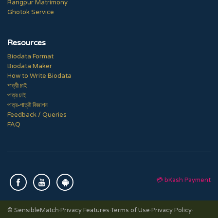
Rangpur Matrimony
Ghotok Service
Resources
Biodata Format
Biodata Maker
How to Write Biodata
পাত্রী চাই
পাত্র চাই
পাত্র-পাত্রী বিজ্ঞাপন
Feedback / Queries
FAQ
💳 bKash Payment
© SensibleMatch
·
Privacy Features
·
Terms of Use
·
Privacy Policy
·