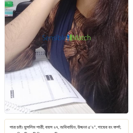
পাত্র চাই। মুসলিম পাত্রী, বয়স ২৭, অবিবাহিত, উচ্চতা ৫'২", গায়ের রং ফর্সা,