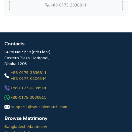
+88-0175-3836811
Contacts
Suite No: 9/38 (8th Floor),
Eastern Plaza, Hatirpool,
Dhaka 1205
+88-0175-3836811
+88-0177-0204544
+88-0177-0204544
+88-0175-3836811
support1@sensiblematch.com
Browse Matrimony
Bangladesh Matrimony