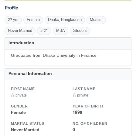
Profile
27 yrs
Female
Dhaka, Bangladesh
Muslim
Never Married
5'2"
MBA
Student
Introduction
Graduated from Dhaka University in Finance
Personal Information
FIRST NAME
LAST NAME
private
private
GENDER
YEAR OF BIRTH
Female
1998
MARITAL STATUS
NO. OF CHILDREN
Never Married
0