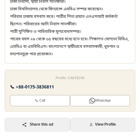
ঢাকা নিবাসী, স্থায়ী নিবাস সাতক্ষীরা।
ঢাকা বিশ্ববিদ্যালয় থেকে ফিন্যান্সে এমবিএ সম্পন্ন করেছেন।
পরিবার ঢাকায় বসবাস করে। পাত্রীর পিতা প্রয়াত এনএসআই কর্মকর্তা
ছিলেন। পরিবারের আদি নিবাস সাতক্ষীরা।
পাত্রী সুশিক্ষিত ও পারিবারিক মূল্যবোধসম্পন্ন।
পাত্রের বয়স ২৯ থেকে ৩৫ বছরের মধ্যে হতে হবে। শিক্ষাগত যোগ্যতা বিবিএ,
এমবিএ বা এমবিবিএস। বাংলাদেশে স্থায়ীভাবে বসবাসকারী, ধূমপান ও
মদ্যপানমুক্ত পাত্র প্রয়োজন।
Profile: CA958268
📞 +88-0175-3836811
📞 Call
WhatsApp
Share this ad
View Profile