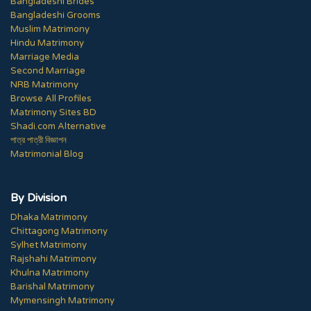
Bangladeshi Brides
Bangladeshi Grooms
Muslim Matrimony
Hindu Matrimony
Marriage Media
Second Marriage
NRB Matrimony
Browse All Profiles
Matrimony Sites BD
Shadi.com Alternative
পাত্র পাত্রী বিজ্ঞাপন
Matrimonial Blog
By Division
Dhaka Matrimony
Chittagong Matrimony
Sylhet Matrimony
Rajshahi Matrimony
Khulna Matrimony
Barishal Matrimony
Mymensingh Matrimony