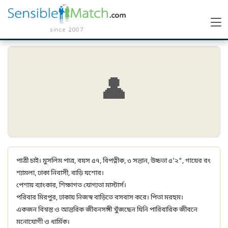
since 2007
👤
পাত্রী চাই। মুসলিম পাত্র, বয়স ৫৭, বিপত্নীক, ৩ সন্তান, উচ্চতা ৫'২", গায়ের রং
শ্যামলা, ঢাকা নিবাসী, বাড়ি যশোর।
পেশায় ব্যাংকার, শিক্ষাগত যোগ্যতা মাস্টার্স।
পরিবার মিরপুর, ঢাকায় নিজস্ব বাড়িতে বসবাস করে। পিতা মরহুম।
একজন বিশ্বস্ত ও আন্তরিক জীবনসঙ্গী খুঁজছেন যিনি পারিবারিক জীবনে
মনোযোগী ও ধার্মিক।