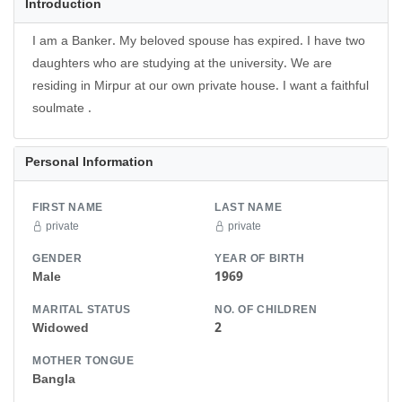
Introduction
I am a Banker. My beloved spouse has expired. I have two
daughters who are studying at the university. We are
residing in Mirpur at our own private house. I want a faithful
soulmate .
Personal Information
FIRST NAME
LAST NAME
private
private
GENDER
YEAR OF BIRTH
Male
1969
MARITAL STATUS
NO. OF CHILDREN
Widowed
2
MOTHER TONGUE
Bangla