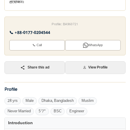
প্রয়োজন।
Profile: BA960721
📞 +88-0177-0204544
📞 Call
WhatsApp
Share this ad
View Profile
Profile
28 yrs
Male
Dhaka, Bangladesh
Muslim
Never Married
5'7"
BSC
Engineer
Introduction